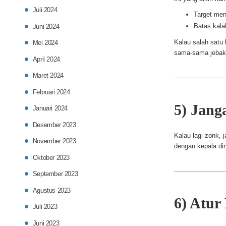
Juli 2024
Target men
Batas kala
Juni 2024
Kalau salah satu
Mei 2024
sama-sama jebak
April 2024
Maret 2024
Februari 2024
5) Jang
Januari 2024
Desember 2023
Kalau lagi zonk, j
November 2023
dengan kepala di
Oktober 2023
September 2023
Agustus 2023
6) Atur
Juli 2023
Juni 2023