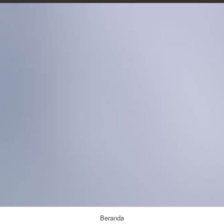
Skip
to
content
Beranda