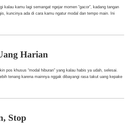
alagi kalau kamu lagi semangat ngejar momen “gacor”, kadang tangan
gis, kuncinya ada di cara kamu ngatur modal dan tempo main. Ini
 Uang Harian
kin pos khusus “modal hiburan” yang kalau habis ya udah, selesai.
ebih tenang karena mainnya nggak dibayangi rasa takut uang kepake
n, Stop