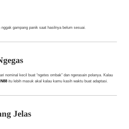
an nggak gampang panik saat hasilnya belum sesuai.
Ngegas
ri nominal kecil buat “ngetes ombak” dan ngerasain polanya. Kalau
IN88
itu lebih masuk akal kalau kamu kasih waktu buat adaptasi.
ng Jelas