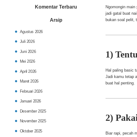
Komentar Terbaru
Ngomongin main
jadi gatal buat na
Arsip
bukan soal pelit, 
Agustus 2026
Juli 2026
Juni 2026
1) Tent
Mei 2026
Hal paling basic 
April 2026
Jadi kamu tetap 
Maret 2026
buat hal penting.
Februari 2026
Januari 2026
Desember 2025
2) Paka
November 2025
Oktober 2025
Biar rapi, pecah m