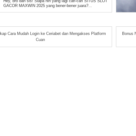
Hey, bro dan sis! Siapa nih yang lagi cari-cari SITUS SLOT
GACOR MAXWIN 2025 yang bener-bener juara?...
kap Cara Mudah Login ke Ceriabet dan Mengakses Platform
Bonus 
Cuan