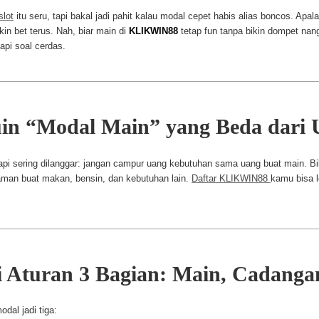
slot
itu seru, tapi bakal jadi pahit kalau modal cepet habis alias boncos. Ap
ikin bet terus. Nah, biar main di
KLIKWIN88
tetap fun tanpa bikin dompet nan
tapi soal cerdas.
uin “Modal Main” yang Beda dari
tapi sering dilanggar: jangan campur uang kebutuhan sama uang buat main. Bi
aman buat makan, bensin, dan kebutuhan lain.
Daftar KLIKWIN88
kamu bisa l
i Aturan 3 Bagian: Main, Cadanga
odal jadi tiga: