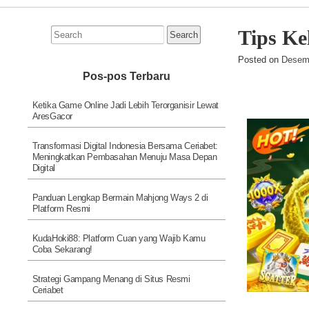
Navigation
Search
Tips Ke
for:
Posted on
Desemb
Pos-pos Terbaru
Ketika Game Online Jadi Lebih Terorganisir Lewat
AresGacor
Transformasi Digital Indonesia Bersama Ceriabet:
Meningkatkan Pembasahan Menuju Masa Depan
Digital
Panduan Lengkap Bermain Mahjong Ways 2 di
Platform Resmi
KudaHoki88: Platform Cuan yang Wajib Kamu
Coba Sekarang!
Strategi Gampang Menang di Situs Resmi
Ceriabet