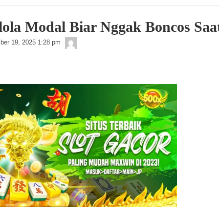
lola Modal Biar Nggak Boncos S
bentmen
er 19, 2025 1:28 pm