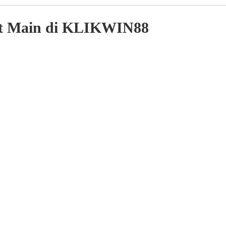
aat Main di KLIKWIN88