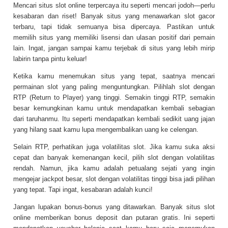
Mencari situs slot online terpercaya itu seperti mencari jodoh—perlu
kesabaran dan riset! Banyak situs yang menawarkan slot gacor
terbaru, tapi tidak semuanya bisa dipercaya. Pastikan untuk
memilih situs yang memiliki lisensi dan ulasan positif dari pemain
lain. Ingat, jangan sampai kamu terjebak di situs yang lebih mirip
labirin tanpa pintu keluar!
Ketika kamu menemukan situs yang tepat, saatnya mencari
permainan slot yang paling menguntungkan. Pilihlah slot dengan
RTP (Return to Player) yang tinggi. Semakin tinggi RTP, semakin
besar kemungkinan kamu untuk mendapatkan kembali sebagian
dari taruhanmu. Itu seperti mendapatkan kembali sedikit uang jajan
yang hilang saat kamu lupa mengembalikan uang ke celengan.
Selain RTP, perhatikan juga volatilitas slot. Jika kamu suka aksi
cepat dan banyak kemenangan kecil, pilih slot dengan volatilitas
rendah. Namun, jika kamu adalah petualang sejati yang ingin
mengejar jackpot besar, slot dengan volatilitas tinggi bisa jadi pilihan
yang tepat. Tapi ingat, kesabaran adalah kunci!
Jangan lupakan bonus-bonus yang ditawarkan. Banyak situs slot
online memberikan bonus deposit dan putaran gratis. Ini seperti