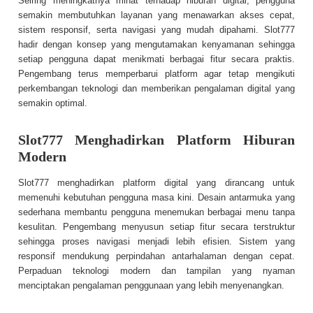
Seiring meningkatnya minat terhadap hiburan digital, pengguna
semakin membutuhkan layanan yang menawarkan akses cepat,
sistem responsif, serta navigasi yang mudah dipahami. Slot777
hadir dengan konsep yang mengutamakan kenyamanan sehingga
setiap pengguna dapat menikmati berbagai fitur secara praktis.
Pengembang terus memperbarui platform agar tetap mengikuti
perkembangan teknologi dan memberikan pengalaman digital yang
semakin optimal.
Slot777 Menghadirkan Platform Hiburan
Modern
Slot777 menghadirkan platform digital yang dirancang untuk
memenuhi kebutuhan pengguna masa kini. Desain antarmuka yang
sederhana membantu pengguna menemukan berbagai menu tanpa
kesulitan. Pengembang menyusun setiap fitur secara terstruktur
sehingga proses navigasi menjadi lebih efisien. Sistem yang
responsif mendukung perpindahan antarhalaman dengan cepat.
Perpaduan teknologi modern dan tampilan yang nyaman
menciptakan pengalaman penggunaan yang lebih menyenangkan.