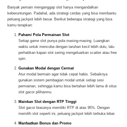
Banyak pemain menganggap slot hanya mengandalkan
keberuntungan. Padahal, ada strategi cerdas yang bisa membantu
peluang jackpot lebih besar. Berikut beberapa strategi yang bisa
kamu terapkan:
Pahami Pola Permainan Slot
Setiap game slot punya pola masing-masing. Luangkan
waktu untuk mencoba dengan taruhan kecil lebih dulu, lalu
perhatikan kapan slot sering mengeluarkan scatter atau free
spin.
Gunakan Modal dengan Cermat
Atur modal bermain agar tidak cepat habis. Sebaiknya
gunakan sistem pembagian modal untuk setiap sesi
permainan, sehingga kamu bisa bertahan lebih lama di situs
slot gacor pilihanmu.
Mainkan Slot dengan RTP Tinggi
Slot gacor biasanya memiliki RTP di atas 95%. Dengan
memilih slot seperti ini, peluang jackpot lebih terbuka lebar.
Manfaatkan Bonus dan Promo