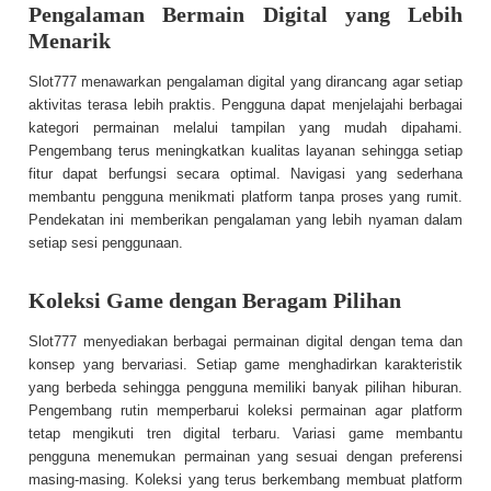
Pengalaman Bermain Digital yang Lebih
Menarik
Slot777 menawarkan pengalaman digital yang dirancang agar setiap
aktivitas terasa lebih praktis. Pengguna dapat menjelajahi berbagai
kategori permainan melalui tampilan yang mudah dipahami.
Pengembang terus meningkatkan kualitas layanan sehingga setiap
fitur dapat berfungsi secara optimal. Navigasi yang sederhana
membantu pengguna menikmati platform tanpa proses yang rumit.
Pendekatan ini memberikan pengalaman yang lebih nyaman dalam
setiap sesi penggunaan.
Koleksi Game dengan Beragam Pilihan
Slot777 menyediakan berbagai permainan digital dengan tema dan
konsep yang bervariasi. Setiap game menghadirkan karakteristik
yang berbeda sehingga pengguna memiliki banyak pilihan hiburan.
Pengembang rutin memperbarui koleksi permainan agar platform
tetap mengikuti tren digital terbaru. Variasi game membantu
pengguna menemukan permainan yang sesuai dengan preferensi
masing-masing. Koleksi yang terus berkembang membuat platform