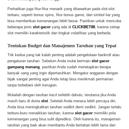
Perhatikan juga fitur-fitur menarik yang ditawarkan pada slot-slot
terbaru, seperti bonus spins, fitur bonus game, dan simbol liar yang
bisa memberikan kemenangan lebih besar. Pastikan untuk mencoba
beberapa jenis
slot gacor
yang ada di
CLICKBET88
, karena setiap
slot memiliki karakteristik dan tingkat volatilitas yang berbeda.
Tentukan Budget dan Manajemen Taruhan yang Tepat
Trik kedua yang tak kalah penting adalah pengelolaan bankroll atau
pengaturan taruhan. Sebelum Anda mulai bermain
slot gacor
gampang menang
, pastikan Anda sudah menetapkan berapa
banyak uang yang ingin dipertaruhkan. Mengatur anggaran dengan
bijak sangat penting agar Anda tetap bisa menikmati permainan
tanpa terbebani oleh kerugian.
Mulailah dengan taruhan kecil terlebih dahulu, terutama jika Anda
masih baru di dunia
slot
. Setelah Anda merasa lebih percaya diri,
Anda bisa meningkatkan taruhan sedikit demi sedikit. Jangan terlalu
terburu-buru menaikkan taruhan, karena
slot gacor
memiliki pola
kemenangan yang bisa sulit diprediksi. Oleh karena itu, manajemen
taruhan yang baik akan membantu Anda bertahan lebih lama dan