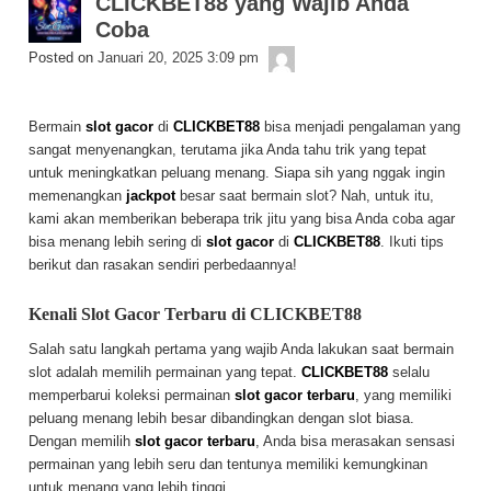
CLICKBET88 yang Wajib Anda
Coba
bentmen
Posted on
Januari 20, 2025 3:09 pm
Bermain
slot gacor
di
CLICKBET88
bisa menjadi pengalaman yang
sangat menyenangkan, terutama jika Anda tahu trik yang tepat
untuk meningkatkan peluang menang. Siapa sih yang nggak ingin
memenangkan
jackpot
besar saat bermain slot? Nah, untuk itu,
kami akan memberikan beberapa trik jitu yang bisa Anda coba agar
bisa menang lebih sering di
slot gacor
di
CLICKBET88
. Ikuti tips
berikut dan rasakan sendiri perbedaannya!
Kenali Slot Gacor Terbaru di CLICKBET88
Salah satu langkah pertama yang wajib Anda lakukan saat bermain
slot adalah memilih permainan yang tepat.
CLICKBET88
selalu
memperbarui koleksi permainan
slot gacor terbaru
, yang memiliki
peluang menang lebih besar dibandingkan dengan slot biasa.
Dengan memilih
slot gacor terbaru
, Anda bisa merasakan sensasi
permainan yang lebih seru dan tentunya memiliki kemungkinan
untuk menang yang lebih tinggi.