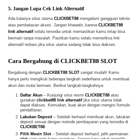
5. Jangan Lupa Cek Link Alternatif
Ada kalanya situs utama
CLICKBET88
mengalami gangguan teknis
atau pembatasan akses. Jangan khawatir, karena
CLICKBET88
link alternatif
selalu tersedia untuk memastikan kamu tetap bisa
bermain tanpa masalah. Pastikan kamu selalu memeriksa link
alternatif terbaru jika situs utama sedang tidak bisa diakses.
Cara Bergabung di CLICKBET88 SLOT
Bergabung dengan
CLICKBET88 SLOT
sangat mudah! Kamu
hanya perlu mengikuti beberapa langkah sederhana untuk membuat
akun dan mulai bermain. Berikut langkah-langkahnya:
Daftar Akun
– Kunjungi situs resmi
CLICKBET88
atau
gunakan
clickbet88 link alternatif
jika situs utama tidak
dapat diakses. Kemudian, buat akun dengan mengisi formulir
pendaftaran.
Lakukan Deposit
– Setelah berhasil membuat akun, lakukan
deposit sesuai dengan metode pembayaran yang tersedia di
CLICKBET88
.
Pilih Mesin Slot
– Setelah deposit berhasil, pilih permainan
slot
yang ingin kamu mainkan. Jangan lupa untuk memilih