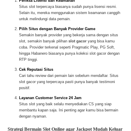
Periksa Lisensi dan Keamanan
Situs slot terpercaya biasanya sudah punya lisensi resmi.
Selain itu, mereka menggunakan sistem keamanan canggih
untuk melindungi data pemain.
Pilih Situs dengan Banyak Provider Game
Semakin banyak provider yang bekerja sama dengan situs
slot, semakin banyak pilihan
slot gacor
yang bisa kamu
coba. Provider terkenal seperti Pragmatic Play, PG Soft,
hingga Habanero biasanya punya koleksi slot gacor dengan
RTP tinggi.
Cek Reputasi Situs
Cari tahu review dari pemain lain sebelum mendaftar. Situs
slot gacor yang terpercaya pasti punya banyak testimoni
positif.
Layanan Customer Service 24 Jam
Situs slot yang baik selalu menyediakan CS yang siap
membantu kapan saja. Ini penting agar kamu bisa bermain
dengan nyaman.
Strategi Bermain Slot Online agar Jackpot Mudah Keluar