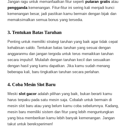
Jangan ragu untuk memanfaatkan fitur seperti
putaran gratis
atau
pengganda
kemenangan. Fitur-fitur ini sering kali menjadi kunci
kemenangan besar, jadi pastikan kamu bermain dengan bijak dan
memaksimalkan semua bonus yang tersedia.
3. Tentukan Batas Taruhan
Penting untuk memiliki strategi taruhan yang baik agar tidak cepat
kehabisan saldo. Tentukan batas taruhan yang sesuai dengan
anggaranmu dan jangan tergoda untuk terus menaikkan taruhan
secara impulsif. Mulailah dengan taruhan kecil dan sesuaikan
dengan hasil yang kamu dapatkan. Jika kamu sudah menang
beberapa kali, baru tingkatkan taruhan secara perlahan.
4. Coba Mesin Slot Baru
Meski
slot gacor
adalah pilihan yang baik, bukan berarti kamu
harus terpaku pada satu mesin saja. Cobalah untuk bermain di
mesin slot baru atau yang belum kamu coba sebelumnya. Kadang,
mesin baru memiliki sistem dan fitur yang lebih menguntungkan
yang bisa memberikan kamu lebih banyak kemenangan. Jangan
takut untuk bereksperimen!