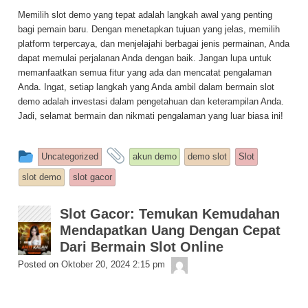
Memilih slot demo yang tepat adalah langkah awal yang penting
bagi pemain baru. Dengan menetapkan tujuan yang jelas, memilih
platform terpercaya, dan menjelajahi berbagai jenis permainan, Anda
dapat memulai perjalanan Anda dengan baik. Jangan lupa untuk
memanfaatkan semua fitur yang ada dan mencatat pengalaman
Anda. Ingat, setiap langkah yang Anda ambil dalam bermain slot
demo adalah investasi dalam pengetahuan dan keterampilan Anda.
Jadi, selamat bermain dan nikmati pengalaman yang luar biasa ini!
This
and
Uncategorized
akun demo
demo slot
Slot
entry
tagged
slot demo
slot gacor
was
posted
Slot Gacor: Temukan Kemudahan
in
Mendapatkan Uang Dengan Cepat
Dari Bermain Slot Online
bentmen
Posted on
Oktober 20, 2024 2:15 pm