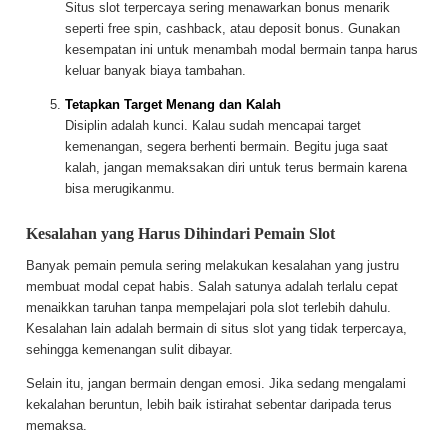
Situs slot terpercaya sering menawarkan bonus menarik
seperti free spin, cashback, atau deposit bonus. Gunakan
kesempatan ini untuk menambah modal bermain tanpa harus
keluar banyak biaya tambahan.
Tetapkan Target Menang dan Kalah
Disiplin adalah kunci. Kalau sudah mencapai target
kemenangan, segera berhenti bermain. Begitu juga saat
kalah, jangan memaksakan diri untuk terus bermain karena
bisa merugikanmu.
Kesalahan yang Harus Dihindari Pemain Slot
Banyak pemain pemula sering melakukan kesalahan yang justru
membuat modal cepat habis. Salah satunya adalah terlalu cepat
menaikkan taruhan tanpa mempelajari pola slot terlebih dahulu.
Kesalahan lain adalah bermain di situs slot yang tidak terpercaya,
sehingga kemenangan sulit dibayar.
Selain itu, jangan bermain dengan emosi. Jika sedang mengalami
kekalahan beruntun, lebih baik istirahat sebentar daripada terus
memaksa.