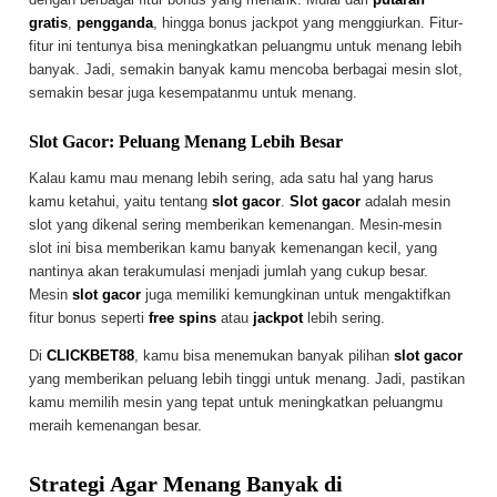
gratis
,
pengganda
, hingga bonus jackpot yang menggiurkan. Fitur-
fitur ini tentunya bisa meningkatkan peluangmu untuk menang lebih
banyak. Jadi, semakin banyak kamu mencoba berbagai mesin slot,
semakin besar juga kesempatanmu untuk menang.
Slot Gacor: Peluang Menang Lebih Besar
Kalau kamu mau menang lebih sering, ada satu hal yang harus
kamu ketahui, yaitu tentang
slot gacor
.
Slot gacor
adalah mesin
slot yang dikenal sering memberikan kemenangan. Mesin-mesin
slot ini bisa memberikan kamu banyak kemenangan kecil, yang
nantinya akan terakumulasi menjadi jumlah yang cukup besar.
Mesin
slot gacor
juga memiliki kemungkinan untuk mengaktifkan
fitur bonus seperti
free spins
atau
jackpot
lebih sering.
Di
CLICKBET88
, kamu bisa menemukan banyak pilihan
slot gacor
yang memberikan peluang lebih tinggi untuk menang. Jadi, pastikan
kamu memilih mesin yang tepat untuk meningkatkan peluangmu
meraih kemenangan besar.
Strategi Agar Menang Banyak di