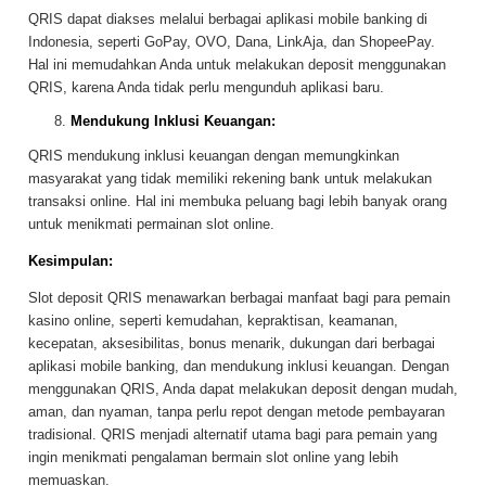
QRIS dapat diakses melalui berbagai aplikasi mobile banking di
Indonesia, seperti GoPay, OVO, Dana, LinkAja, dan ShopeePay.
Hal ini memudahkan Anda untuk melakukan deposit menggunakan
QRIS, karena Anda tidak perlu mengunduh aplikasi baru.
Mendukung Inklusi Keuangan:
QRIS mendukung inklusi keuangan dengan memungkinkan
masyarakat yang tidak memiliki rekening bank untuk melakukan
transaksi online. Hal ini membuka peluang bagi lebih banyak orang
untuk menikmati permainan slot online.
Kesimpulan:
Slot deposit QRIS menawarkan berbagai manfaat bagi para pemain
kasino online, seperti kemudahan, kepraktisan, keamanan,
kecepatan, aksesibilitas, bonus menarik, dukungan dari berbagai
aplikasi mobile banking, dan mendukung inklusi keuangan. Dengan
menggunakan QRIS, Anda dapat melakukan deposit dengan mudah,
aman, dan nyaman, tanpa perlu repot dengan metode pembayaran
tradisional. QRIS menjadi alternatif utama bagi para pemain yang
ingin menikmati pengalaman bermain slot online yang lebih
memuaskan.