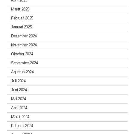
April 2025
Maret 2025
Februari 2025
Januari 2025
Desember 2024
November 2024
Oktober 2024
September 2024
Agustus 2024
Juli 2024
Juni 2024
Mei 2024
April 2024
Maret 2024
Februari 2024