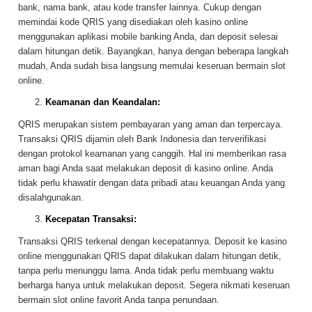
bank, nama bank, atau kode transfer lainnya. Cukup dengan
memindai kode QRIS yang disediakan oleh kasino online
menggunakan aplikasi mobile banking Anda, dan deposit selesai
dalam hitungan detik. Bayangkan, hanya dengan beberapa langkah
mudah, Anda sudah bisa langsung memulai keseruan bermain slot
online.
Keamanan dan Keandalan:
QRIS merupakan sistem pembayaran yang aman dan terpercaya.
Transaksi QRIS dijamin oleh Bank Indonesia dan terverifikasi
dengan protokol keamanan yang canggih. Hal ini memberikan rasa
aman bagi Anda saat melakukan deposit di kasino online. Anda
tidak perlu khawatir dengan data pribadi atau keuangan Anda yang
disalahgunakan.
Kecepatan Transaksi:
Transaksi QRIS terkenal dengan kecepatannya. Deposit ke kasino
online menggunakan QRIS dapat dilakukan dalam hitungan detik,
tanpa perlu menunggu lama. Anda tidak perlu membuang waktu
berharga hanya untuk melakukan deposit. Segera nikmati keseruan
bermain slot online favorit Anda tanpa penundaan.