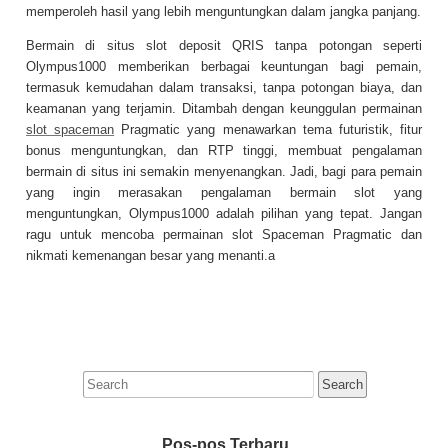
memperoleh hasil yang lebih menguntungkan dalam jangka panjang.
Bermain di situs slot deposit QRIS tanpa potongan seperti
Olympus1000 memberikan berbagai keuntungan bagi pemain,
termasuk kemudahan dalam transaksi, tanpa potongan biaya, dan
keamanan yang terjamin. Ditambah dengan keunggulan permainan
slot spaceman
Pragmatic yang menawarkan tema futuristik, fitur
bonus menguntungkan, dan RTP tinggi, membuat pengalaman
bermain di situs ini semakin menyenangkan. Jadi, bagi para pemain
yang ingin merasakan pengalaman bermain slot yang
menguntungkan, Olympus1000 adalah pilihan yang tepat. Jangan
ragu untuk mencoba permainan slot Spaceman Pragmatic dan
nikmati kemenangan besar yang menanti.a
Search
for:
Pos-pos Terbaru