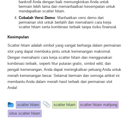
bankroll Anda dengan baik memungkinkan Anda untuk
bermain lebih lama dan memanfaatkan kesempatan untuk
mendapatkan scatter hitam.
Cobalah Versi Demo
: Manfaatkan versi demo dari
permainan slot untuk berlatih dan memahami cara kerja
scatter hitam serta kombinasi terbaik tanpa risiko finansial.
Kesimpulan
Scatter hitam adalah simbol yang sangat berharga dalam permainan
slot yang dapat membuka pintu untuk kemenangan maksimal.
Dengan memahami cara kerja scatter hitam dan menggunakan
kombinasi terbaik, seperti fitur putaran gratis, simbol wild, dan
pengali kemenangan, Anda dapat meningkatkan peluang Anda untuk
meraih kemenangan besar. Selamat bermain dan semoga artikel ini
membantu Anda dalam meraih hasil terbaik dari permainan slot
Anda!
This
and
scatter hitam
scatter hitam
scatter hitam mahjong
entry
tagged
situs scatter hitam
was
posted