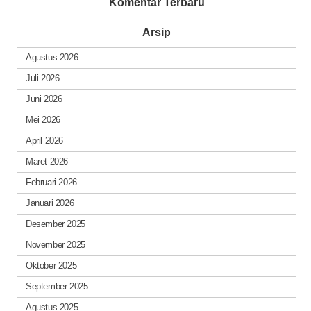
Komentar Terbaru
Arsip
Agustus 2026
Juli 2026
Juni 2026
Mei 2026
April 2026
Maret 2026
Februari 2026
Januari 2026
Desember 2025
November 2025
Oktober 2025
September 2025
Agustus 2025