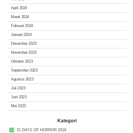
April 2024
Maret 2024
Februari 2024
Januari 2024
Desember 2023
November 2023
Oktober 2023
September 2023
Agustus 2023
Juli 2023
Juni 2023
Mei 2023
Kategori
31 DAYS OF HORROR 2018