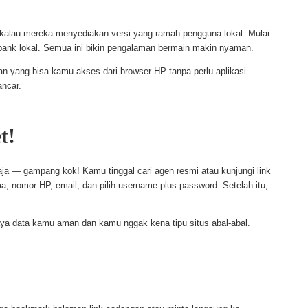
kalau mereka menyediakan versi yang ramah pengguna lokal. Mulai
bank lokal. Semua ini bikin pengalaman bermain makin nyaman.
ngan yang bisa kamu akses dari browser HP tanpa perlu aplikasi
ancar.
t!
aja — gampang kok! Kamu tinggal cari agen resmi atau kunjungi link
nama, nomor HP, email, dan pilih username plus password. Setelah itu,
paya data kamu aman dan kamu nggak kena tipu situs abal-abal.