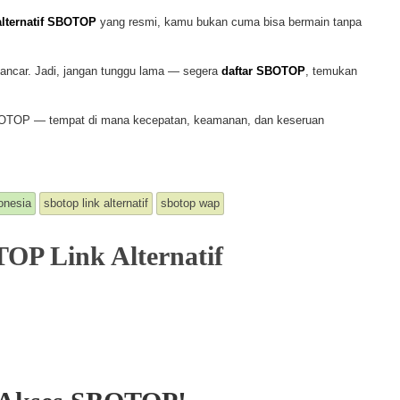
alternatif SBOTOP
yang resmi, kamu bukan cuma bisa bermain tanpa
ancar. Jadi, jangan tunggu lama — segera
daftar SBOTOP
, temukan
SBOTOP — tempat di mana kecepatan, keamanan, dan keseruan
onesia
sbotop link alternatif
sbotop wap
OP Link Alternatif