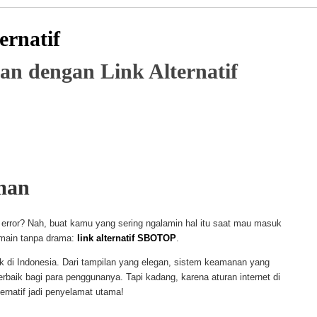
ernatif
n dengan Link Alternatif
man
au error? Nah, buat kamu yang sering ngalamin hal itu saat mau masuk
ermain tanpa drama:
link alternatif SBOTOP
.
uk di Indonesia. Dari tampilan yang elegan, sistem keamanan yang
baik bagi para penggunanya. Tapi kadang, karena aturan internet di
ternatif jadi penyelamat utama!