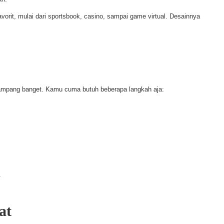
rit, mulai dari sportsbook, casino, sampai game virtual. Desainnya
ampang banget. Kamu cuma butuh beberapa langkah aja:
.
at