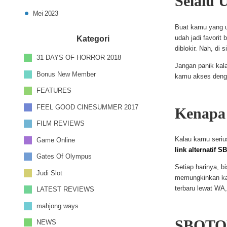
Selalu 
Mei 2023
Buat kamu yang u
udah jadi favorit
Kategori
diblokir. Nah, di 
31 DAYS OF HORROR 2018
Jangan panik kal
Bonus New Member
kamu akses denga
FEATURES
FEEL GOOD CINESUMMER 2017
Kenapa 
FILM REVIEWS
Kalau kamu seriu
Game Online
link alternatif 
Gates Of Olympus
Setiap harinya, b
Judi Slot
memungkinkan kam
terbaru lewat WA
LATEST REVIEWS
mahjong ways
SBOTOP
NEWS