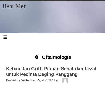
Skip
Skip
Skip
Skip
Skip
Skip
Skip
Bent Men
to
to
to
to
to
to
to
content
SEARCH-
RECENT-
RECENT-
ARCHIVES-
CATEGORIES-
META-
2
POSTS-
COMMENTS-
2
2
2
2
2
Oftalmología
Kebab dan Grill: Pilihan Sehat dan Lezat
untuk Pecinta Daging Panggang
bentmen
Posted on
September 25, 2025 3:41 am