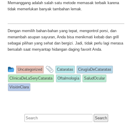
Memanggang adalah salah satu metode memasak terbaik karena
tidak memerlukan banyak tambahan lemak.
Dengan memilih bahan-bahan yang tepat, mengontrol porsi, dan
menambah asupan sayuran, Anda bisa menikmati kebab dan grill
sebagai pilihan yang sehat dan bergizi. Jadi, tidak perlu lagi merasa
bersalah saat menyantap hidangan daging favorit Anda.
This
and
Uncategorized
Cataratas
CirugíaDeCataratas
entry
tagged
ClínicaDeLaSeryCatarata
Oftalmología
SaludOcular
was
VisiónClara
posted
in
Search
for: