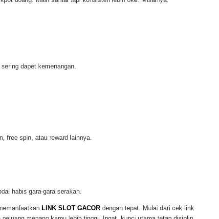
mu sering dapet kemenangan.
, free spin, atau reward lainnya.
odal habis gara-gara serakah.
a memanfaatkan
LINK SLOT GACOR
dengan tepat. Mulai dari cek link
 peluang menang kamu lebih tinggi. Ingat, kunci utama tetap disiplin