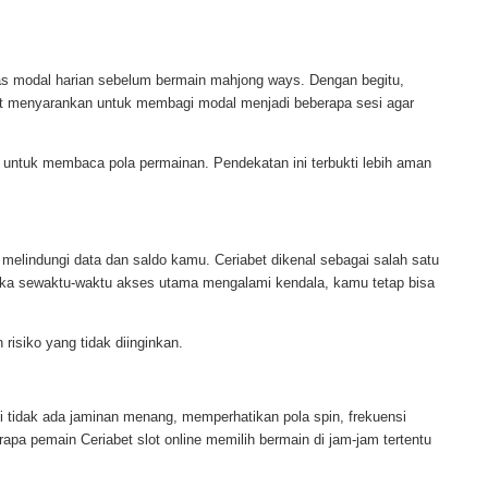
tas modal harian sebelum bermain mahjong ways. Dengan begitu,
bet menyarankan untuk membagi modal menjadi beberapa sesi agar
il untuk membaca pola permainan. Pendekatan ini terbukti lebih aman
melindungi data dan saldo kamu. Ceriabet dikenal sebagai salah satu
 Jika sewaktu-waktu akses utama mengalami kendala, kamu tetap bisa
isiko yang tidak diinginkan.
i tidak ada jaminan menang, memperhatikan pola spin, frekuensi
a pemain Ceriabet slot online memilih bermain di jam-jam tertentu