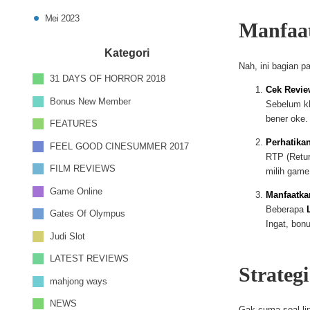
Mei 2023
Manfaat
Kategori
Nah, ini bagian p
31 DAYS OF HORROR 2018
Cek Revie
Bonus New Member
Sebelum kl
bener oke.
FEATURES
Perhatikan
FEEL GOOD CINESUMMER 2017
RTP (Retur
FILM REVIEWS
milih game
Game Online
Manfaatka
Beberapa
Gates Of Olympus
Ingat, bon
Judi Slot
LATEST REVIEWS
Strateg
mahjong ways
NEWS
Gak cuma soal lin