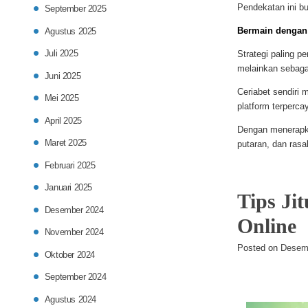
Pendekatan ini b
September 2025
Bermain dengan
Agustus 2025
Juli 2025
Strategi paling 
melainkan sebaga
Juni 2025
Ceriabet sendiri
Mei 2025
platform terperca
April 2025
Dengan menerapka
Maret 2025
putaran, dan ras
Februari 2025
Januari 2025
Tips Ji
Desember 2024
Online
November 2024
Posted on
Desemb
Oktober 2024
September 2024
Agustus 2024