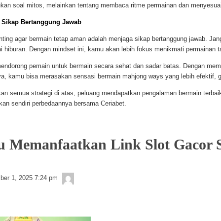
ukan soal mitos, melainkan tentang membaca ritme permainan dan menyesuaika
 Sikap Bertanggung Jawab
penting agar bermain tetap aman adalah menjaga sikap bertanggung jawab. Ja
i hiburan. Dengan mindset ini, kamu akan lebih fokus menikmati permainan t
 mendorong pemain untuk bermain secara sehat dan sadar batas. Dengan memad
ya, kamu bisa merasakan sensasi bermain mahjong ways yang lebih efektif, g
n semua strategi di atas, peluang mendapatkan pengalaman bermain terbaik
akan sendiri perbedaannya bersama Ceriabet.
tu Memanfaatkan Link Slot Gacor
bentmen
er 1, 2025 7:24 pm