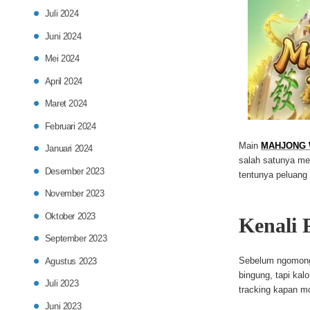
Juli 2024
Juni 2024
Mei 2024
April 2024
Maret 2024
Februari 2024
Main
MAHJONG 
Januari 2024
salah satunya m
Desember 2023
tentunya peluang 
November 2023
Oktober 2023
Kenali 
September 2023
Sebelum ngomong
Agustus 2023
bingung, tapi kal
Juli 2023
tracking kapan mo
Juni 2023