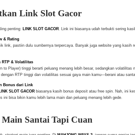
kan Link Slot Gacor
aling penting:
LINK SLOT GACOR
. Link ini biasanya udah terbukti sering 
w & Rating
ik link, pastiin dulu sumbernya terpercaya. Banyak juga website yang kasih r
 RTP & Volatilitas
n to Player) tinggi berarti peluang menang lebih besar, sedangkan volatilitas
 dengan RTP tinggi dan volatilitas sesuai gaya main kamu—berani atau santa
n Bonus dari Link
LINK SLOT GACOR
biasanya kasih bonus deposit atau free spin. Nah, ini 
us ini bisa bikin kamu lebih lama main dan peluang menang lebih gede.
i Main Santai Tapi Cuan
k, strategi main juga penting. Di
MAHJONG WAYS 2
, jangan cuma ngejar jac