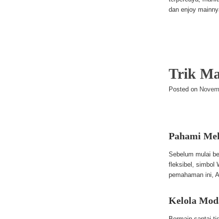
dan enjoy mainnya
Trik Ma
Posted on
Novemb
Pahami Me
Sebelum mulai be
fleksibel, simbol
pemahaman ini, 
Kelola Mod
Bermain santai t