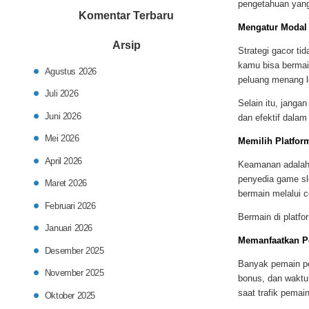
pengetahuan yan
Komentar Terbaru
Mengatur Modal 
Arsip
Strategi gacor t
kamu bisa bermai
Agustus 2026
peluang menang le
Juli 2026
Selain itu, janga
Juni 2026
dan efektif dalam
Mei 2026
Memilih Platform
April 2026
Keamanan adalah 
penyedia game sl
Maret 2026
bermain melalui c
Februari 2026
Bermain di platf
Januari 2026
Memanfaatkan P
Desember 2025
Banyak pemain pe
November 2025
bonus, dan waktu
saat trafik pemai
Oktober 2025