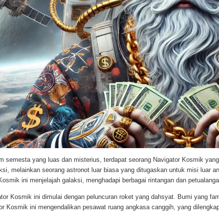
m semesta yang luas dan misterius, terdapat seorang Navigator Kosmik yang
ksi, melainkan seorang astronot luar biasa yang ditugaskan untuk misi luar
 Kosmik ini menjelajah galaksi, menghadapi berbagai rintangan dan petualan
tor Kosmik ini dimulai dengan peluncuran roket yang dahsyat. Bumi yang fami
or Kosmik ini mengendalikan pesawat ruang angkasa canggih, yang dilengkapi