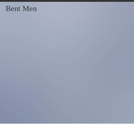
Bent Men
Primary