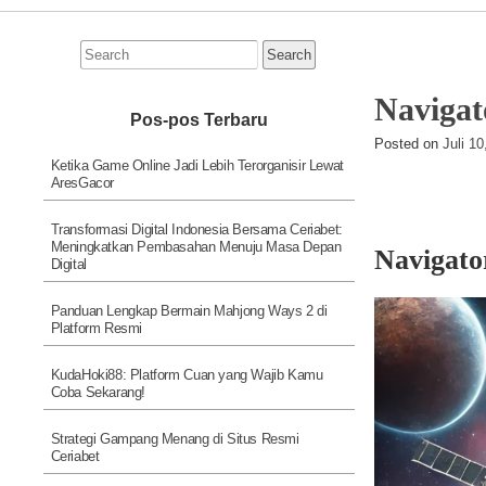
Navigation
Search
for:
Navigat
Pos-pos Terbaru
Posted on
Juli 1
Ketika Game Online Jadi Lebih Terorganisir Lewat
AresGacor
Transformasi Digital Indonesia Bersama Ceriabet:
Meningkatkan Pembasahan Menuju Masa Depan
Navigato
Digital
Panduan Lengkap Bermain Mahjong Ways 2 di
Platform Resmi
KudaHoki88: Platform Cuan yang Wajib Kamu
Coba Sekarang!
Strategi Gampang Menang di Situs Resmi
Ceriabet