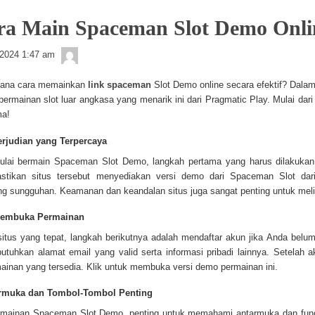
entry
tagged
ra Main Spaceman Slot Demo Onli
was
posted
bentmen
, 2024 1:47 am
in
imana cara memainkan
link spaceman
Slot Demo online secara efektif? Dalam 
ermainan slot luar angkasa yang menarik ini dari Pragmatic Play. Mulai dari 
ma!
erjudian yang Terpercaya
ai bermain Spaceman Slot Demo, langkah pertama yang harus dilakukan ad
Pastikan situs tersebut menyediakan versi demo dari Spaceman Slot da
 sungguhan. Keamanan dan keandalan situs juga sangat penting untuk melin
Membuka Permainan
situs yang tepat, langkah berikutnya adalah mendaftar akun jika Anda bel
uhkan alamat email yang valid serta informasi pribadi lainnya. Setelah ak
mainan yang tersedia. Klik untuk membuka versi demo permainan ini.
muka dan Tombol-Tombol Penting
mainan Spaceman Slot Demo, penting untuk memahami antarmuka dan fungsi