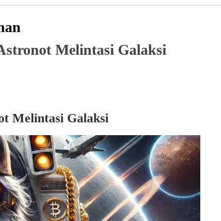
man
stronot Melintasi Galaksi
t Melintasi Galaksi