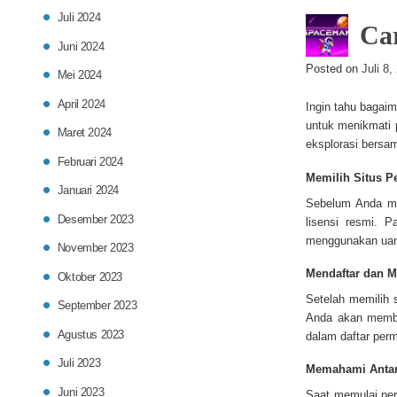
Juli 2024
Ca
Juni 2024
Posted on
Juli 8
Mei 2024
April 2024
Ingin tahu baga
untuk menikmati p
Maret 2024
eksplorasi bersa
Februari 2024
Memilih Situs P
Januari 2024
Sebelum Anda mul
Desember 2023
lisensi resmi. 
menggunakan uang
November 2023
Mendaftar dan 
Oktober 2023
Setelah memilih 
September 2023
Anda akan membut
Agustus 2023
dalam daftar per
Juli 2023
Memahami Antar
Juni 2023
Saat memulai per