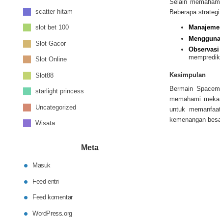
Selain memahami
scatter hitam
Beberapa strateg
slot bet 100
Manajeme
Menggunak
Slot Gacor
Observasi
memprediks
Slot Online
Kesimpulan
Slot88
Bermain Spacema
starlight princess
memahami mekani
Uncategorized
untuk memanfaat
kemenangan besa
Wisata
Meta
Masuk
Feed entri
Feed komentar
WordPress.org