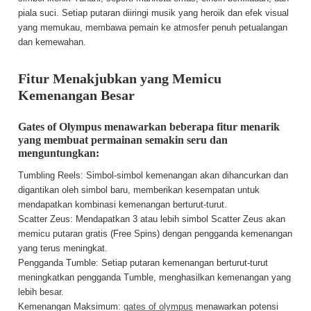
piala suci. Setiap putaran diiringi musik yang heroik dan efek visual
yang memukau, membawa pemain ke atmosfer penuh petualangan
dan kemewahan.
Fitur Menakjubkan yang Memicu
Kemenangan Besar
Gates of Olympus menawarkan beberapa fitur menarik
yang membuat permainan semakin seru dan
menguntungkan:
Tumbling Reels: Simbol-simbol kemenangan akan dihancurkan dan
digantikan oleh simbol baru, memberikan kesempatan untuk
mendapatkan kombinasi kemenangan berturut-turut.
Scatter Zeus: Mendapatkan 3 atau lebih simbol Scatter Zeus akan
memicu putaran gratis (Free Spins) dengan pengganda kemenangan
yang terus meningkat.
Pengganda Tumble: Setiap putaran kemenangan berturut-turut
meningkatkan pengganda Tumble, menghasilkan kemenangan yang
lebih besar.
Kemenangan Maksimum:
gates of olympus
menawarkan potensi