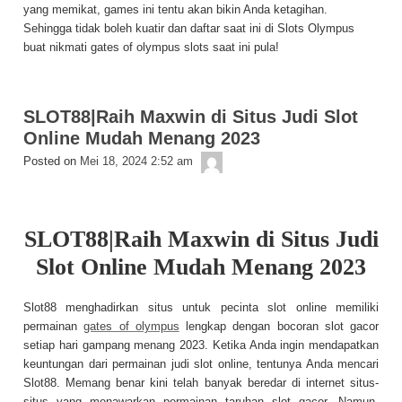
yang memikat, games ini tentu akan bikin Anda ketagihan.
Sehingga tidak boleh kuatir dan daftar saat ini di Slots Olympus
buat nikmati gates of olympus slots saat ini pula!
SLOT88|Raih Maxwin di Situs Judi Slot
Online Mudah Menang 2023
bentmen
Posted on
Mei 18, 2024 2:52 am
SLOT88|Raih Maxwin di Situs Judi
Slot Online Mudah Menang 2023
Slot88 menghadirkan situs untuk pecinta slot online memiliki
permainan
gates of olympus
lengkap dengan bocoran slot gacor
setiap hari gampang menang 2023. Ketika Anda ingin mendapatkan
keuntungan dari permainan judi slot online, tentunya Anda mencari
Slot88. Memang benar kini telah banyak beredar di internet situs-
situs yang menawarkan permainan taruhan slot gacor. Namun,