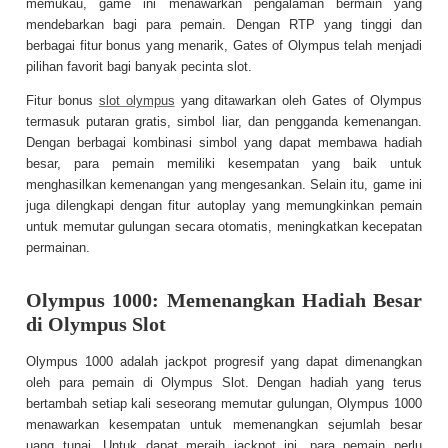
memukau, game ini menawarkan pengalaman bermain yang
mendebarkan bagi para pemain. Dengan RTP yang tinggi dan
berbagai fitur bonus yang menarik, Gates of Olympus telah menjadi
pilihan favorit bagi banyak pecinta slot.
Fitur bonus
slot olympus
yang ditawarkan oleh Gates of Olympus
termasuk putaran gratis, simbol liar, dan pengganda kemenangan.
Dengan berbagai kombinasi simbol yang dapat membawa hadiah
besar, para pemain memiliki kesempatan yang baik untuk
menghasilkan kemenangan yang mengesankan. Selain itu, game ini
juga dilengkapi dengan fitur autoplay yang memungkinkan pemain
untuk memutar gulungan secara otomatis, meningkatkan kecepatan
permainan.
Olympus 1000: Memenangkan Hadiah Besar
di Olympus Slot
Olympus 1000 adalah jackpot progresif yang dapat dimenangkan
oleh para pemain di Olympus Slot. Dengan hadiah yang terus
bertambah setiap kali seseorang memutar gulungan, Olympus 1000
menawarkan kesempatan untuk memenangkan sejumlah besar
uang tunai. Untuk dapat meraih jackpot ini, para pemain perlu