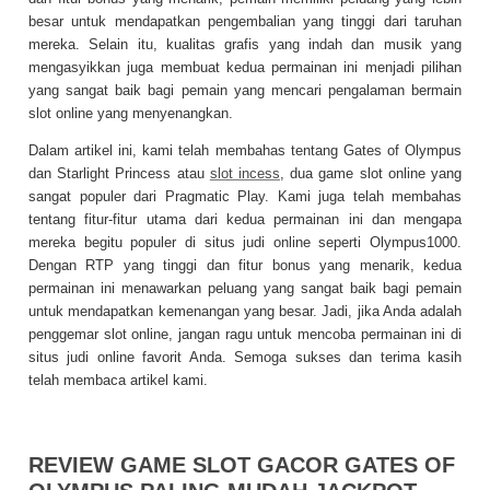
besar untuk mendapatkan pengembalian yang tinggi dari taruhan
mereka. Selain itu, kualitas grafis yang indah dan musik yang
mengasyikkan juga membuat kedua permainan ini menjadi pilihan
yang sangat baik bagi pemain yang mencari pengalaman bermain
slot online yang menyenangkan.
Dalam artikel ini, kami telah membahas tentang Gates of Olympus
dan Starlight Princess atau
slot incess
, dua game slot online yang
sangat populer dari Pragmatic Play. Kami juga telah membahas
tentang fitur-fitur utama dari kedua permainan ini dan mengapa
mereka begitu populer di situs judi online seperti Olympus1000.
Dengan RTP yang tinggi dan fitur bonus yang menarik, kedua
permainan ini menawarkan peluang yang sangat baik bagi pemain
untuk mendapatkan kemenangan yang besar. Jadi, jika Anda adalah
penggemar slot online, jangan ragu untuk mencoba permainan ini di
situs judi online favorit Anda. Semoga sukses dan terima kasih
telah membaca artikel kami.
REVIEW GAME SLOT GACOR GATES OF