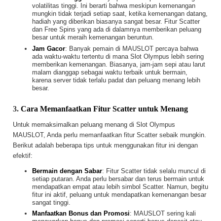
volatilitas tinggi. Ini berarti bahwa meskipun kemenangan
mungkin tidak terjadi setiap saat, ketika kemenangan datang,
hadiah yang diberikan biasanya sangat besar. Fitur Scatter
dan Free Spins yang ada di dalamnya memberikan peluang
besar untuk meraih kemenangan beruntun.
Jam Gacor
: Banyak pemain di MAUSLOT percaya bahwa
ada waktu-waktu tertentu di mana Slot Olympus lebih sering
memberikan kemenangan. Biasanya, jam-jam sepi atau larut
malam dianggap sebagai waktu terbaik untuk bermain,
karena server tidak terlalu padat dan peluang menang lebih
besar.
3.
Cara Memanfaatkan Fitur Scatter untuk Menang
Untuk memaksimalkan peluang menang di Slot Olympus
MAUSLOT, Anda perlu memanfaatkan fitur Scatter sebaik mungkin.
Berikut adalah beberapa tips untuk menggunakan fitur ini dengan
efektif:
Bermain dengan Sabar
: Fitur Scatter tidak selalu muncul di
setiap putaran. Anda perlu bersabar dan terus bermain untuk
mendapatkan empat atau lebih simbol Scatter. Namun, begitu
fitur ini aktif, peluang untuk mendapatkan kemenangan besar
sangat tinggi.
Manfaatkan Bonus dan Promosi
: MAUSLOT sering kali