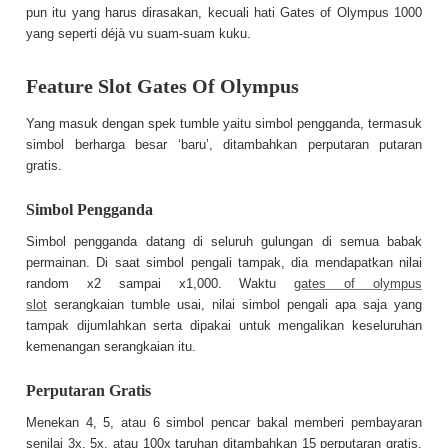
pun itu yang harus dirasakan, kecuali hati Gates of Olympus 1000
yang seperti déjà vu suam-suam kuku.
Feature Slot Gates Of Olympus
Yang masuk dengan spek tumble yaitu simbol pengganda, termasuk
simbol berharga besar ‘baru’, ditambahkan perputaran putaran
gratis.
Simbol Pengganda
Simbol pengganda datang di seluruh gulungan di semua babak
permainan. Di saat simbol pengali tampak, dia mendapatkan nilai
random x2 sampai x1,000. Waktu
gates of olympus
slot
serangkaian tumble usai, nilai simbol pengali apa saja yang
tampak dijumlahkan serta dipakai untuk mengalikan keseluruhan
kemenangan serangkaian itu.
Perputaran Gratis
Menekan 4, 5, atau 6 simbol pencar bakal memberi pembayaran
senilai 3x, 5x, atau 100x taruhan ditambahkan 15 perputaran gratis.