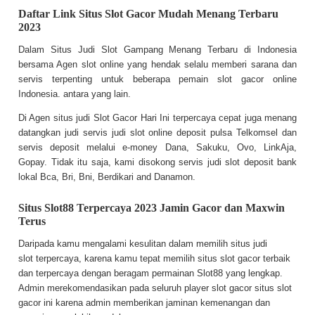
Daftar Link Situs Slot Gacor Mudah Menang Terbaru
2023
Dalam Situs Judi Slot Gampang Menang Terbaru di Indonesia
bersama Agen slot online yang hendak selalu memberi sarana dan
servis terpenting untuk beberapa pemain slot gacor online
Indonesia. antara yang lain.
Di Agen situs judi Slot Gacor Hari Ini terpercaya cepat juga menang
datangkan judi servis judi slot online deposit pulsa Telkomsel dan
servis deposit melalui e-money Dana, Sakuku, Ovo, LinkAja,
Gopay. Tidak itu saja, kami disokong servis judi slot deposit bank
lokal Bca, Bri, Bni, Berdikari and Danamon.
Situs Slot88 Terpercaya 2023 Jamin Gacor dan Maxwin
Terus
Daripada kamu mengalami kesulitan dalam memilih situs judi
slot terpercaya, karena kamu tepat memilih situs slot gacor terbaik
dan terpercaya dengan beragam permainan Slot88 yang lengkap.
Admin merekomendasikan pada seluruh player slot gacor situs slot
gacor ini karena admin memberikan jaminan kemenangan dan