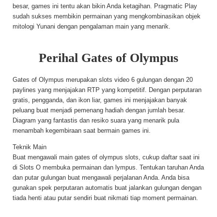
besar, games ini tentu akan bikin Anda ketagihan. Pragmatic Play
sudah sukses membikin permainan yang mengkombinasikan objek
mitologi Yunani dengan pengalaman main yang menarik.
Perihal Gates of Olympus
Gates of Olympus merupakan slots video 6 gulungan dengan 20
paylines yang menjajakan RTP yang kompetitif. Dengan perputaran
gratis, pengganda, dan ikon liar, games ini menjajakan banyak
peluang buat menjadi pemenang hadiah dengan jumlah besar.
Diagram yang fantastis dan resiko suara yang menarik pula
menambah kegembiraan saat bermain games ini.
Teknik Main
Buat mengawali main gates of olympus slots, cukup daftar saat ini
di Slots O membuka permainan dan lympus. Tentukan taruhan Anda
dan putar gulungan buat mengawali perjalanan Anda. Anda bisa
gunakan spek perputaran automatis buat jalankan gulungan dengan
tiada henti atau putar sendiri buat nikmati tiap moment permainan.