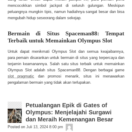
mencocokkan simbol jackpot di seluruh gulungan. Meskipun
peluangnya mungkin tipis, namun hadiahnya sangat besar dan bisa
mengubah hidup seseorang dalam sekejap.
Bermain di Situs Spaceman88: Tempat
Terbaik untuk Memainkan Olympus Slot
Untuk dapat menikmati Olympus Slot dan semua keajaibannya,
para pemain disarankan untuk bermain di situs yang terpercaya dan
terjamin keamanannya. Salah satu situs terbaik untuk memainkan
Olympus Slot adalah situs Spaceman88. Dengan berbagai game
slot pragmatic
dan promosi menarik, situs ini menawarkan
pengalaman bermain yang tidak akan terlupakan.
Petualangan Epik di Gates of
Olympus: Menjelajahi Surgawi
dan Meraih Kemenangan Besar
bentmen
Posted on
Juli 13, 2024 8:00 pm