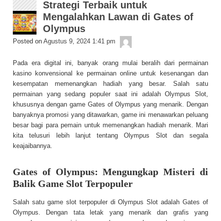
posted
Strategi Terbaik untuk
in
Mengalahkan Lawan di Gates of
Olympus
bentmen
Posted on
Agustus 9, 2024 1:41 pm
Pada era digital ini, banyak orang mulai beralih dari permainan
kasino konvensional ke permainan online untuk kesenangan dan
kesempatan memenangkan hadiah yang besar. Salah satu
permainan yang sedang populer saat ini adalah Olympus Slot,
khususnya dengan game Gates of Olympus yang menarik. Dengan
banyaknya promosi yang ditawarkan, game ini menawarkan peluang
besar bagi para pemain untuk memenangkan hadiah menarik. Mari
kita telusuri lebih lanjut tentang Olympus Slot dan segala
keajaibannya.
Gates of Olympus: Mengungkap Misteri di
Balik Game Slot Terpopuler
Salah satu game slot terpopuler di Olympus Slot adalah Gates of
Olympus. Dengan tata letak yang menarik dan grafis yang