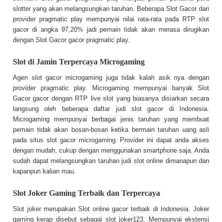
slotter yang akan melangsungkan taruhan. Beberapa Slot Gacor dari
provider pragmatic play mempunyai nilai rata-rata pada RTP slot
gacor di angka 97,20% jadi pemain tidak akan merasa dirugikan
dengan Slot Gacor gacor pragmatic play.
Slot di Jamin Terpercaya Microgaming
Agen slot gacor microgaming juga tidak kalah asik nya dengan
provider pragmatic play. Microgaming mempunyai banyak Slot
Gacor gacor dengan RTP live slot yang biasanya disiarkan secara
langsung oleh beberapa daftar judi slot gacor di Indonesia.
Microgaming mempunyai berbagai jenis taruhan yang membuat
pemain tidak akan bosan-bosan ketika bermain taruhan uang asli
pada situs slot gacor microgaming. Provider ini dapat anda akses
dengan mudah, cukup dengan menggunakan smartphone saja. Anda
sudah dapat melangsungkan taruhan judi slot online dimanapun dan
kapanpun kalian mau.
Slot Joker Gaming Terbaik dan Terpercaya
Slot joker merupakan Slot online gacor terbaik di Indonesia. Joker
gaming kerap disebut sebagai slot joker123. Mempunyai ekstensi