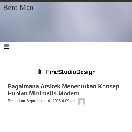
Skip
Skip
Skip
Skip
Skip
Skip
Skip
Bent Men
to
to
to
to
to
to
to
content
SEARCH-
RECENT-
RECENT-
ARCHIVES-
CATEGORIES-
META-
2
POSTS-
COMMENTS-
2
2
2
2
2
FineStudioDesign
Bagaimana Arsitek Menentukan Konsep
Hunian Minimalis Modern
bentmen
Posted on
September 16, 2025 4:09 am