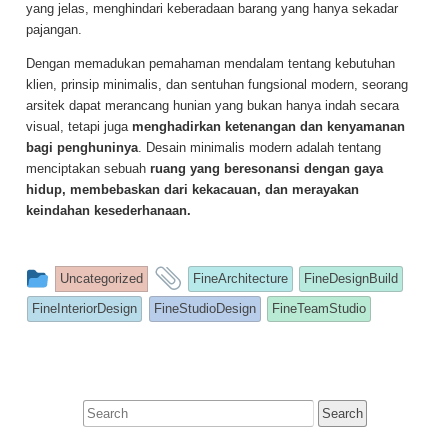
yang jelas, menghindari keberadaan barang yang hanya sekadar
pajangan.
Dengan memadukan pemahaman mendalam tentang kebutuhan
klien, prinsip minimalis, dan sentuhan fungsional modern, seorang
arsitek dapat merancang hunian yang bukan hanya indah secara
visual, tetapi juga
menghadirkan ketenangan dan kenyamanan
bagi penghuninya
. Desain minimalis modern adalah tentang
menciptakan sebuah
ruang yang beresonansi dengan gaya
hidup, membebaskan dari kekacauan, dan merayakan
keindahan kesederhanaan.
This
and
Uncategorized
FineArchitecture
FineDesignBuild
entry
tagged
FineInteriorDesign
FineStudioDesign
FineTeamStudio
was
posted
in
Search
for: