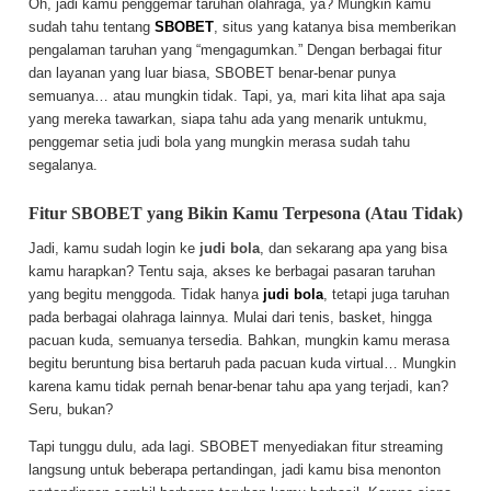
Oh, jadi kamu penggemar taruhan olahraga, ya? Mungkin kamu
sudah tahu tentang
SBOBET
, situs yang katanya bisa memberikan
pengalaman taruhan yang “mengagumkan.” Dengan berbagai fitur
dan layanan yang luar biasa, SBOBET benar-benar punya
semuanya… atau mungkin tidak. Tapi, ya, mari kita lihat apa saja
yang mereka tawarkan, siapa tahu ada yang menarik untukmu,
penggemar setia judi bola yang mungkin merasa sudah tahu
segalanya.
Fitur SBOBET yang Bikin Kamu Terpesona (Atau Tidak)
Jadi, kamu sudah login ke
judi bola
, dan sekarang apa yang bisa
kamu harapkan? Tentu saja, akses ke berbagai pasaran taruhan
yang begitu menggoda. Tidak hanya
judi bola
, tetapi juga taruhan
pada berbagai olahraga lainnya. Mulai dari tenis, basket, hingga
pacuan kuda, semuanya tersedia. Bahkan, mungkin kamu merasa
begitu beruntung bisa bertaruh pada pacuan kuda virtual… Mungkin
karena kamu tidak pernah benar-benar tahu apa yang terjadi, kan?
Seru, bukan?
Tapi tunggu dulu, ada lagi. SBOBET menyediakan fitur streaming
langsung untuk beberapa pertandingan, jadi kamu bisa menonton