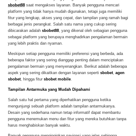
sbobet88
saat mengakses layanan. Banyak pengguna mencari
platform yang tidak hanya mudah digunakan, tetapi juga memiliki
fitur yang lengkap, akses yang cepat, dan tampilan yang ramah bagi
berbagai jenis perangkat. Salah satu nama yang cukup sering
dibicarakan adalah
sbobet88
, yang dikenal oleh sebagian pengguna
sebagai platform yang berupaya menghadirkan pengalaman bermain
yang lebih praktis dan nyaman.
Meskipun setiap pengguna memiliki preferensi yang berbeda, ada
beberapa faktor yang sering dianggap penting dalam menciptakan
pengalaman bermain yang menyenangkan. Berikut adalah beberapa
aspek yang sering dikaitkan dengan layanan seperti
sbobet
,
agen
sbobet
, hingga fitur
sbobet mobile
.
Tampilan Antarmuka yang Mudah Dipahami
Salah satu hal pertama yang diperhatikan pengguna ketika
mengunjungi sebuah platform adalah tampilan antarmukanya.
Desain yang sederhana namun tetap informatif dapat membantu
pengguna menemukan menu dan fitur yang mereka butuhkan tanpa
harus menghabiskan banyak waktu.
Banyak pengguna menginginkan navigasi yang jelas sehingga