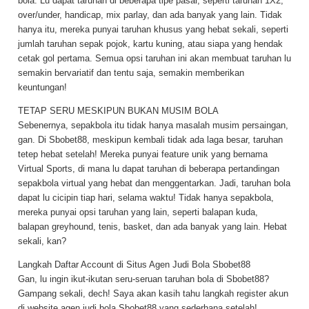
bola. Lu dapat taruhan di beberapa tipe pasar, seperti taruhan 1X2,
over/under, handicap, mix parlay, dan ada banyak yang lain. Tidak
hanya itu, mereka punyai taruhan khusus yang hebat sekali, seperti
jumlah taruhan sepak pojok, kartu kuning, atau siapa yang hendak
cetak gol pertama. Semua opsi taruhan ini akan membuat taruhan lu
semakin bervariatif dan tentu saja, semakin memberikan
keuntungan!
TETAP SERU MESKIPUN BUKAN MUSIM BOLA
Sebenernya, sepakbola itu tidak hanya masalah musim persaingan,
gan. Di Sbobet88, meskipun kembali tidak ada laga besar, taruhan
tetep hebat setelah! Mereka punyai feature unik yang bernama
Virtual Sports, di mana lu dapat taruhan di beberapa pertandingan
sepakbola virtual yang hebat dan menggentarkan. Jadi, taruhan bola
dapat lu cicipin tiap hari, selama waktu! Tidak hanya sepakbola,
mereka punyai opsi taruhan yang lain, seperti balapan kuda,
balapan greyhound, tenis, basket, dan ada banyak yang lain. Hebat
sekali, kan?
Langkah Daftar Account di Situs Agen Judi Bola Sbobet88
Gan, lu ingin ikut-ikutan seru-seruan taruhan bola di Sbobet88?
Gampang sekali, dech! Saya akan kasih tahu langkah register akun
di website agen judi bola Sbobet88 yang sederhana setelah!