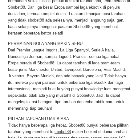
bermacam sekali! Tidak perduli lu sukai taruhan apa, tentu berada di
Sbobet88. Dari liga besar Eropa sampai laga eksotik di penjuru
dunia lain, semua komplet di sini. Lu akan dimanjain opsi taruhan
yang tidak
sbobet88
ada selesainya, menjadi langsung saja, gan,
baca selanjutnya mengenai pasaran Sbobet88 yang membuat
kerasan beberapa bettor sejati!
PERMAINAN BOLA YANG MAKIN SERU
Dari Premier League Inggris, La Liga Spanyol, Serie A Italia,
Bundesliga Jerman, sampai Ligue 1 Prancis, semua liga hebat
Eropa berada di Sbobet88. Lu dapat taruhan di laga team-team
besar jenis Manchester United, Liverpool, Barcelona, Real Madrid,
Juventus, Bayern Munich, dan ada banyak yang lain! Tidak hanya
itu, mereka punyai pasaran untuk beberapa liga eksotik dan laga
internasional, menjadi buat lu yang punyai knowledge luas mengenai
sepakbola, tidak ada yang mustahil di Sbobet88. Jadi, lu dapat
mengeksploitasi beragam tipe taruhan dan coba taktik baru untuk
memenangi tiap taruhan!
PILIHAN TARUHAN LUAR BIASA
Tidak hanya beberapa liga hebat, Sbobet88 punyai beberapa pilihan
taruhan yang membuat lu
sbobet88
makin hooked di dunia taruhan