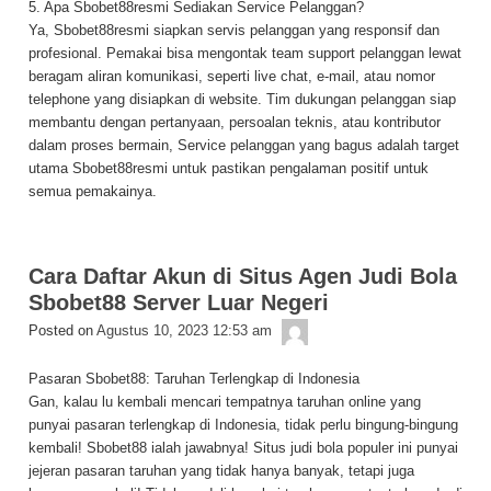
5. Apa Sbobet88resmi Sediakan Service Pelanggan?
Ya, Sbobet88resmi siapkan servis pelanggan yang responsif dan
profesional. Pemakai bisa mengontak team support pelanggan lewat
beragam aliran komunikasi, seperti live chat, e-mail, atau nomor
telephone yang disiapkan di website. Tim dukungan pelanggan siap
membantu dengan pertanyaan, persoalan teknis, atau kontributor
dalam proses bermain, Service pelanggan yang bagus adalah target
utama Sbobet88resmi untuk pastikan pengalaman positif untuk
semua pemakainya.
Cara Daftar Akun di Situs Agen Judi Bola
Sbobet88 Server Luar Negeri
bentmen
Posted on
Agustus 10, 2023 12:53 am
Pasaran Sbobet88: Taruhan Terlengkap di Indonesia
Gan, kalau lu kembali mencari tempatnya taruhan online yang
punyai pasaran terlengkap di Indonesia, tidak perlu bingung-bingung
kembali! Sbobet88 ialah jawabnya! Situs judi bola populer ini punyai
jejeran pasaran taruhan yang tidak hanya banyak, tetapi juga