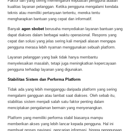
Faktor lain yang sering memengaruhi kepuasan pengguna adalah
kualitas layanan pelanggan. Ketika pengguna mengalami kendala
teknis atau memiliki pertanyaan tertentu, mereka tentu
mengharapkan bantuan yang cepat dan informatif.
Banyak
agen sbobet
berusaha menyediakan layanan bantuan yang
dapat diakses dalam berbagai waktu operasional. Respons yang
cepat dan solusi yang jelas sering kali menjadi alasan mengapa
pengguna merasa lebih nyaman menggunakan sebuah platform.
Layanan pelanggan yang baik tidak hanya membantu
menyelesaikan masalah, tetapi juga meningkatkan kepercayaan
pengguna terhadap layanan yang digunakan.
Stabilitas Sistem dan Performa Platform
Tidak ada yang lebih mengganggu daripada platform yang sering
mengalami gangguan atau lambat saat diakses. Oleh sebab itu,
stabilitas sistem menjadi salah satu faktor penting dalam
menciptakan pengalaman bermain yang menyenangkan.
Platform yang memiliki performa stabil biasanya mampu
memberikan akses yang lebih lancar kepada pengguna. Hal ini
membuat proses navigasi, pencarian informasi, hingga penggunaan