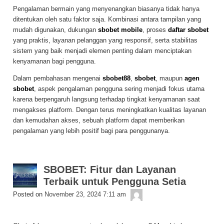
Pengalaman bermain yang menyenangkan biasanya tidak hanya
ditentukan oleh satu faktor saja. Kombinasi antara tampilan yang
mudah digunakan, dukungan
sbobet mobile
, proses
daftar sbobet
yang praktis, layanan pelanggan yang responsif, serta stabilitas
sistem yang baik menjadi elemen penting dalam menciptakan
kenyamanan bagi pengguna.
Dalam pembahasan mengenai
sbobet88
,
sbobet
, maupun
agen
sbobet
, aspek pengalaman pengguna sering menjadi fokus utama
karena berpengaruh langsung terhadap tingkat kenyamanan saat
mengakses platform. Dengan terus meningkatkan kualitas layanan
dan kemudahan akses, sebuah platform dapat memberikan
pengalaman yang lebih positif bagi para penggunanya.
SBOBET: Fitur dan Layanan
Terbaik untuk Pengguna Setia
bentmen
Posted on
November 23, 2024 7:11 am