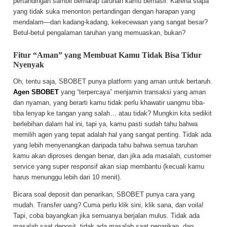
pertandingan sambil berharap taruhan kamu berhasil. Karena siapa
yang tidak suka menonton pertandingan dengan harapan yang
mendalam—dan kadang-kadang, kekecewaan yang sangat besar?
Betul-betul pengalaman taruhan yang memuaskan, bukan?
Fitur “Aman” yang Membuat Kamu Tidak Bisa Tidur
Nyenyak
Oh, tentu saja, SBOBET punya platform yang aman untuk bertaruh.
Agen SBOBET
yang “terpercaya” menjamin transaksi yang aman
dan nyaman, yang berarti kamu tidak perlu khawatir uangmu tiba-
tiba lenyap ke tangan yang salah… atau tidak? Mungkin kita sedikit
berlebihan dalam hal ini, tapi ya, kamu pasti sudah tahu bahwa
memilih agen yang tepat adalah hal yang sangat penting. Tidak ada
yang lebih menyenangkan daripada tahu bahwa semua taruhan
kamu akan diproses dengan benar, dan jika ada masalah, customer
service yang super responsif akan siap membantu (kecuali kamu
harus menunggu lebih dari 10 menit).
Bicara soal deposit dan penarikan, SBOBET punya cara yang
mudah. Transfer uang? Cuma perlu klik sini, klik sana, dan voila!
Tapi, coba bayangkan jika semuanya berjalan mulus. Tidak ada
masalah saat deposit, tidak ada masalah saat penarikan, dan