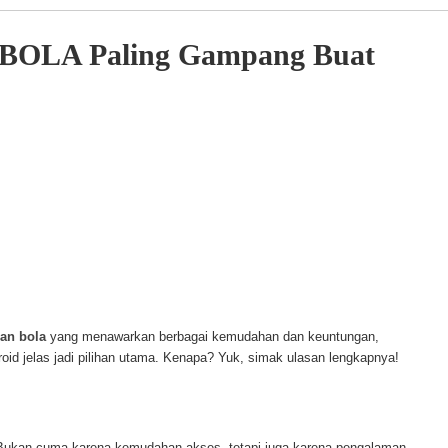
BOLA Paling Gampang Buat
han bola
yang menawarkan berbagai kemudahan dan keuntungan,
oid jelas jadi pilihan utama. Kenapa? Yuk, simak ulasan lengkapnya!
. Bukan cuma karena kemudahan akses, tetapi juga karena pengalaman