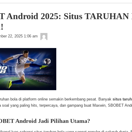
 Android 2025: Situs TARUHAN 
!
bentmen
ber 22, 2025 1:06 am
taruhan bola di platform online semakin berkembang pesat. Banyak
situs taru
ra soal yang paling hits, terpercaya, dan gampang buat Maxwin, SBOBET Andr
BET Android Jadi Pilihan Utama?
enal luas sebagai situs taruhan bola yang sangat populer di seluruh dunia