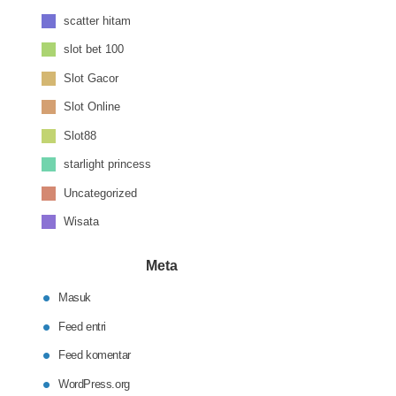
scatter hitam
slot bet 100
Slot Gacor
Slot Online
Slot88
starlight princess
Uncategorized
Wisata
Meta
Masuk
Feed entri
Feed komentar
WordPress.org