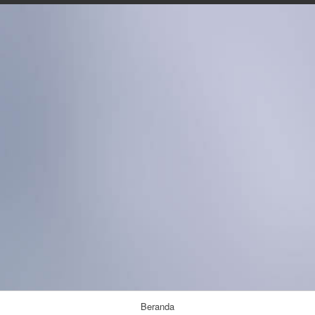
Skip
to
content
Beranda