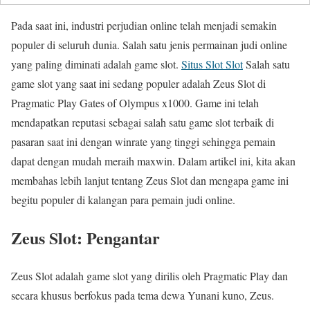
Pada saat ini, industri perjudian online telah menjadi semakin
populer di seluruh dunia. Salah satu jenis permainan judi online
yang paling diminati adalah game slot.
Situs Slot Slot
Salah satu
game slot yang saat ini sedang populer adalah Zeus Slot di
Pragmatic Play Gates of Olympus x1000. Game ini telah
mendapatkan reputasi sebagai salah satu game slot terbaik di
pasaran saat ini dengan winrate yang tinggi sehingga pemain
dapat dengan mudah meraih maxwin. Dalam artikel ini, kita akan
membahas lebih lanjut tentang Zeus Slot dan mengapa game ini
begitu populer di kalangan para pemain judi online.
Zeus Slot: Pengantar
Zeus Slot adalah game slot yang dirilis oleh Pragmatic Play dan
secara khusus berfokus pada tema dewa Yunani kuno, Zeus.