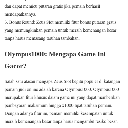
dan dapat memicu putaran gratis jika pemain berhasil
mendapatkannya.
3. Bonus Round: Zeus Slot memiliki fitur bonus putaran gratis
yang memungkinkan pemain untuk meraih kemenangan besar
tanpa harus memasang taruhan tambahan.
Olympus1000: Mengapa Game Ini
Gacor?
Salah satu alasan mengapa Zeus Slot begitu populer di kalangan
pemain judi online adalah karena Olympus1000. Olympus1000
merupakan fitur khusus dalam game ini yang dapat memberikan
pembayaran maksimum hingga x1000 lipat taruhan pemain.
Dengan adanya fitur ini, pemain memiliki kesempatan untuk
meraih kemenangan besar tanpa harus mengambil resiko besar.