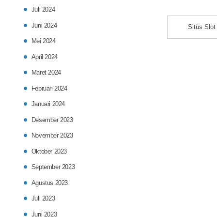
Juli 2024
Juni 2024
Situs Slo
Mei 2024
April 2024
Maret 2024
Februari 2024
Januari 2024
Desember 2023
November 2023
Oktober 2023
September 2023
Agustus 2023
Juli 2023
Juni 2023