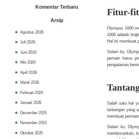
Komentar Terbaru
Fitur-f
Arsip
Olympus 1000 mem
Agustus 2026
1000 adalah ting
Hal ini membuat 
Juli 2026
Selain itu, Olym
Juni 2026
pemain harus pi
Mei 2026
pengalaman berma
April 2026
Maret 2026
Tantan
Februari 2026
Januari 2026
Salah satu hal y
tantangan yang a
Desember 2025
membuat permain
November 2025
Selain itu, Olym
Oktober 2025
membosankan, kar