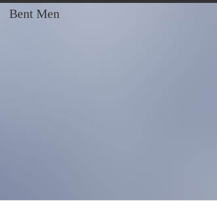
Bent Men
Primary