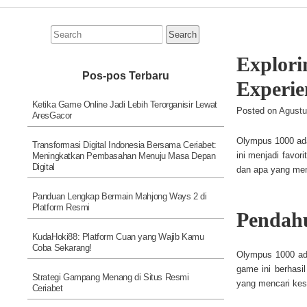
Navigation
Search
for:
Explori
Pos-pos Terbaru
Experie
Ketika Game Online Jadi Lebih Terorganisir Lewat
Posted on
Agustu
AresGacor
Olympus 1000 ada
Transformasi Digital Indonesia Bersama Ceriabet:
ini menjadi favor
Meningkatkan Pembasahan Menuju Masa Depan
Digital
dan apa yang mem
Panduan Lengkap Bermain Mahjong Ways 2 di
Platform Resmi
Pendah
KudaHoki88: Platform Cuan yang Wajib Kamu
Coba Sekarang!
Olympus 1000 ad
game ini berhasi
Strategi Gampang Menang di Situs Resmi
yang mencari ke
Ceriabet