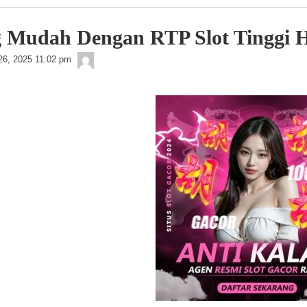
Mudah Dengan RTP Slot Tinggi Ha
bentmen
26, 2025 11:02 pm