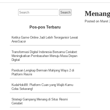
Navigation
Search
Menang 
for:
Posted on
Maret 
Pos-pos Terbaru
Ketika Game Online Jadi Lebih Terorganisir Lewat
AresGacor
Transformasi Digital Indonesia Bersama Ceriabet:
Meningkatkan Pembasahan Menuju Masa Depan
Digital
Panduan Lengkap Bermain Mahjong Ways 2 di
Platform Resmi
KudaHoki88: Platform Cuan yang Wajib Kamu
Coba Sekarang!
Strategi Gampang Menang di Situs Resmi
Ceriabet