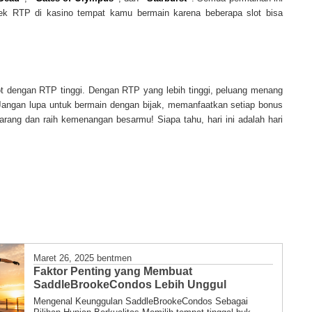
ek RTP di kasino tempat kamu bermain karena beberapa slot bisa
lot dengan RTP tinggi. Dengan RTP yang lebih tinggi, peluang menang
angan lupa untuk bermain dengan bijak, memanfaatkan setiap bonus
karang dan raih kemenangan besarmu! Siapa tahu, hari ini adalah hari
Maret 26, 2025
bentmen
Faktor Penting yang Membuat
SaddleBrookeCondos Lebih Unggul
Mengenal Keunggulan SaddleBrookeCondos Sebagai