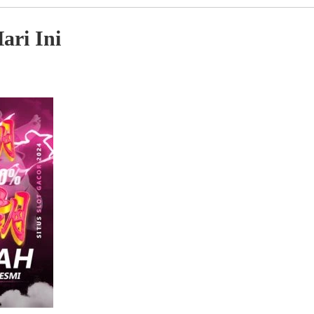
ri Ini