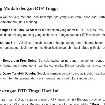
g Mudah dengan RTP Tinggi
kan peluang menang, ada beberapa tips yang bisa kamu coba saat bermai
sempatanmu untuk menang:
t dengan RTP 95% ke Atas:
Pilih permainan yang memiliki RTP di atas 95%. 
berikan peluang menang yang lebih besar. Jangan lupa cek RTP sebelum mul
tilitas Slot:
Volatilitas adalah ukuran seberapa sering dan seberapa besar
 kemenangan lebih sering meskipun hadiahnya lebih kecil. Jadi, pilih slot 
n Bonus dan Free Spins:
Banyak kasino online yang memberikan bonus a
bih lama tanpa harus menambah banyak modal. Dengan begitu, kamu bisa m
 Demo Terlebih Dahulu:
Sebelum bermain dengan uang asli, coba mainkan
nan, fitur-fitur spesial, dan cara menang tanpa risiko kehilangan uang.
r dengan RTP Tinggi Hari Ini
ran, kan, slot apa saja yang punya RTP tinggi hari ini? Beberapa provider t
 dengan RTP tinggi. Beberapa slot yang bisa kamu coba adalah
“Book of 