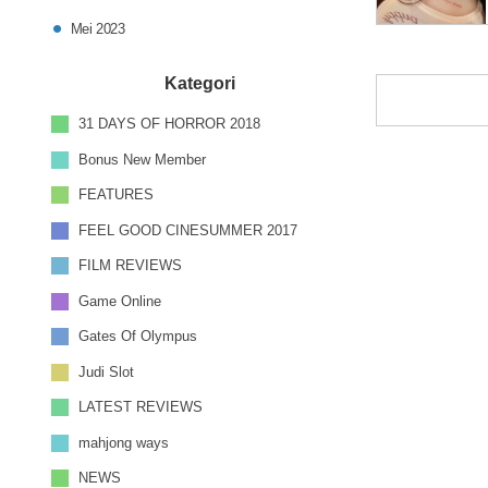
Mei 2023
Kategori
31 DAYS OF HORROR 2018
Bonus New Member
FEATURES
FEEL GOOD CINESUMMER 2017
FILM REVIEWS
Game Online
Gates Of Olympus
Judi Slot
LATEST REVIEWS
mahjong ways
NEWS