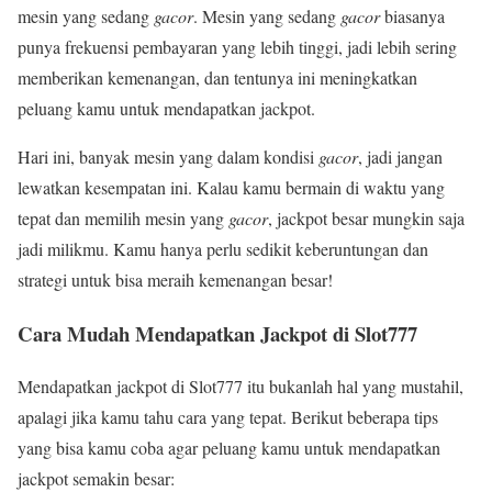
mesin yang sedang
gacor
. Mesin yang sedang
gacor
biasanya
punya frekuensi pembayaran yang lebih tinggi, jadi lebih sering
memberikan kemenangan, dan tentunya ini meningkatkan
peluang kamu untuk mendapatkan jackpot.
Hari ini, banyak mesin yang dalam kondisi
gacor
, jadi jangan
lewatkan kesempatan ini. Kalau kamu bermain di waktu yang
tepat dan memilih mesin yang
gacor
, jackpot besar mungkin saja
jadi milikmu. Kamu hanya perlu sedikit keberuntungan dan
strategi untuk bisa meraih kemenangan besar!
Cara Mudah Mendapatkan Jackpot di Slot777
Mendapatkan jackpot di Slot777 itu bukanlah hal yang mustahil,
apalagi jika kamu tahu cara yang tepat. Berikut beberapa tips
yang bisa kamu coba agar peluang kamu untuk mendapatkan
jackpot semakin besar: