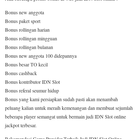
Bonus new anggota
Bonus paket sport
Bonus rollingan harian
Bonus rollingan mingguan
Bonus rollingan bulanan
Bonus new anggota 100 didepannya
Bonus besar TO kecil
Bonus cashback
Bonus kontributor IDN Slot
Bonus referal seumur hidup
Bonus yang kami persiapkan sudah pasti akan menambah
peluang kalian untuk meraih kemenangan dan membuat sejumlah
beberapa player semangat untuk bermain judi IDN Slot online
jackpot terbesar.
Rekomendasi Game Provider Terbaik Judi IDN Slot Online