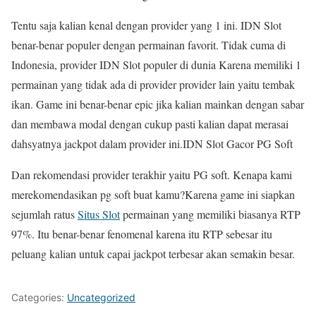
Tentu saja kalian kenal dengan provider yang 1 ini. IDN Slot
benar-benar populer dengan permainan favorit. Tidak cuma di
Indonesia, provider IDN Slot populer di dunia Karena memiliki 1
permainan yang tidak ada di provider provider lain yaitu tembak
ikan. Game ini benar-benar epic jika kalian mainkan dengan sabar
dan membawa modal dengan cukup pasti kalian dapat merasai
dahsyatnya jackpot dalam provider ini.IDN Slot Gacor PG Soft
Dan rekomendasi provider terakhir yaitu PG soft. Kenapa kami
merekomendasikan pg soft buat kamu?Karena game ini siapkan
sejumlah ratus
Situs Slot
permainan yang memiliki biasanya RTP
97%. Itu benar-benar fenomenal karena itu RTP sebesar itu
peluang kalian untuk capai jackpot terbesar akan semakin besar.
Categories:
Uncategorized