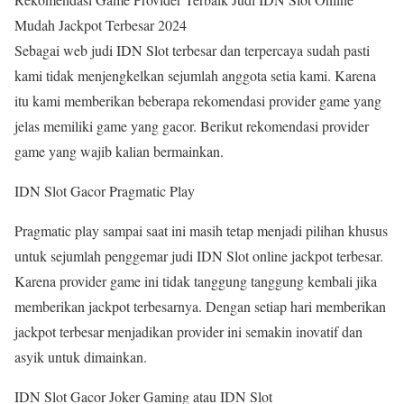
Mudah Jackpot Terbesar 2024
Sebagai web judi IDN Slot terbesar dan terpercaya sudah pasti
kami tidak menjengkelkan sejumlah anggota setia kami. Karena
itu kami memberikan beberapa rekomendasi provider game yang
jelas memiliki game yang gacor. Berikut rekomendasi provider
game yang wajib kalian bermainkan.
IDN Slot Gacor Pragmatic Play
Pragmatic play sampai saat ini masih tetap menjadi pilihan khusus
untuk sejumlah penggemar judi IDN Slot online jackpot terbesar.
Karena provider game ini tidak tanggung tanggung kembali jika
memberikan jackpot terbesarnya. Dengan setiap hari memberikan
jackpot terbesar menjadikan provider ini semakin inovatif dan
asyik untuk dimainkan.
IDN Slot Gacor Joker Gaming atau IDN Slot