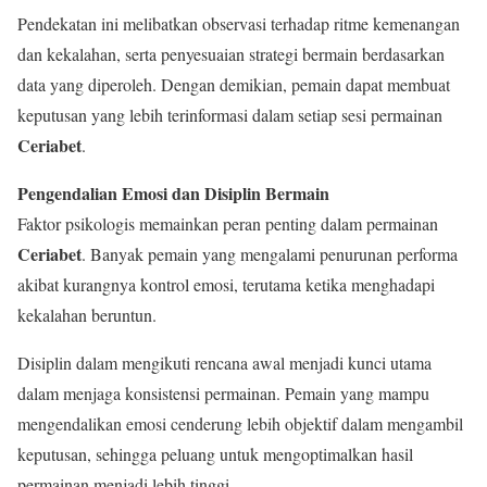
Pendekatan ini melibatkan observasi terhadap ritme kemenangan
dan kekalahan, serta penyesuaian strategi bermain berdasarkan
data yang diperoleh. Dengan demikian, pemain dapat membuat
keputusan yang lebih terinformasi dalam setiap sesi permainan
Ceriabet
.
Pengendalian Emosi dan Disiplin Bermain
Faktor psikologis memainkan peran penting dalam permainan
Ceriabet
. Banyak pemain yang mengalami penurunan performa
akibat kurangnya kontrol emosi, terutama ketika menghadapi
kekalahan beruntun.
Disiplin dalam mengikuti rencana awal menjadi kunci utama
dalam menjaga konsistensi permainan. Pemain yang mampu
mengendalikan emosi cenderung lebih objektif dalam mengambil
keputusan, sehingga peluang untuk mengoptimalkan hasil
permainan menjadi lebih tinggi.