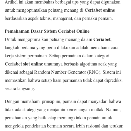
Artikel ini akan membahas berbagai tips yang dapat digunakan
Ceriabet online
untuk mengoptimalkan peluang menang di
berdasarkan aspek teknis, manajerial, dan perilaku pemain.
Pemahaman Dasar Sistem Ceriabet Online
Ceriabet
Untuk mengoptimalkan peluang menang dalam
,
langkah pertama yang perlu dilakukan adalah memahami cara
kerja sistem permainan. Setiap permainan dalam kategori
Ceriabet slot online
umumnya berbasis algoritma acak yang
dikenal sebagai Random Number Generator (RNG). Sistem ini
memastikan bahwa setiap hasil permainan tidak dapat diprediksi
secara langsung.
Dengan memahami prinsip ini, pemain dapat menyadari bahwa
tidak ada strategi yang menjamin kemenangan mutlak. Namun,
pemahaman yang baik tetap memungkinkan pemain untuk
mengelola pendekatan bermain secara lebih rasional dan terukur.