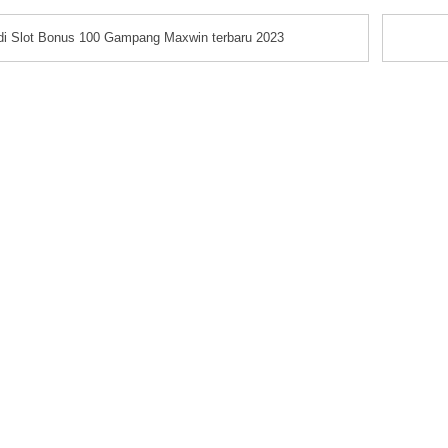
di Slot Bonus 100 Gampang Maxwin terbaru 2023