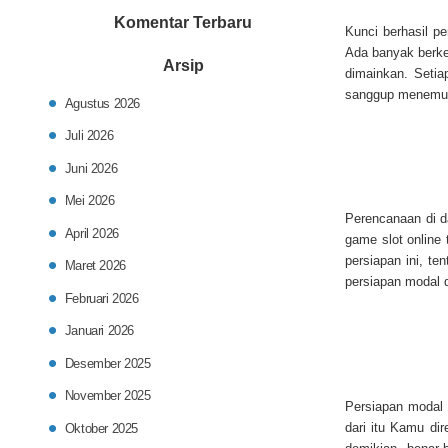
Komentar Terbaru
Kunci berhasil pe
Ada banyak berken
Arsip
dimainkan. Setia
sanggup menemuka
Agustus 2026
Juli 2026
Juni 2026
Mei 2026
Perencanaan di d
April 2026
game slot online
persiapan ini, te
Maret 2026
persiapan modal 
Februari 2026
Januari 2026
Desember 2025
November 2025
Persiapan modal 
dari itu Kamu di
Oktober 2025