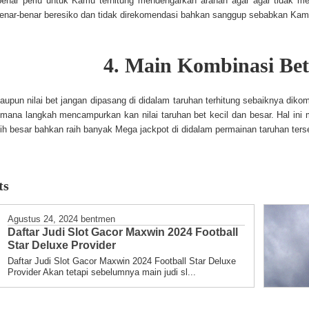
benar perlu untuk Kamu terhitung mendengarkan arahan agar agar tidak mem
 benar-benar beresiko dan tidak direkomendasi bahkan sanggup sebabkan Kamu
4. Main Kombinasi Bet
upun nilai bet jangan dipasang di didalam taruhan terhitung sebaiknya dik
mana langkah mencampurkan kan nilai taruhan bet kecil dan besar. Hal in
ih besar bahkan raih banyak Mega jackpot di didalam permainan taruhan ters
ts
Agustus 24, 2024
bentmen
Daftar Judi Slot Gacor Maxwin 2024 Football
Star Deluxe Provider
Daftar Judi Slot Gacor Maxwin 2024 Football Star Deluxe
Provider Akan tetapi sebelumnya main judi sl...