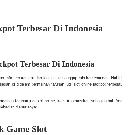
kpot Terbesar Di Indonesia
ackpot Terbesar Di Indonesia
kan Info seputar kiat dan kiat untuk sanggup raih kemenangan. Hal ini
an di didalam permainan taruhan judi slot online jackpot terbesar.
mainan taruhan judi slot online, kami informasikan sebagian hal. Ada
sebagian diantaranya:
ik Game Slot