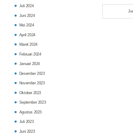
Juli 2024
Ju
Juni 2024
Mei 2024
April 2024
Maret 2024
Februari 2024
Januari 2024
Desember 2023
November 2023
Oktober 2023
September 2023
Agustus 2023
Juli 2023
Juni 2023