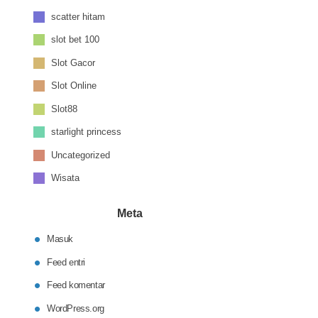
scatter hitam
slot bet 100
Slot Gacor
Slot Online
Slot88
starlight princess
Uncategorized
Wisata
Meta
Masuk
Feed entri
Feed komentar
WordPress.org