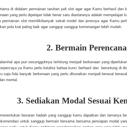
rtama di didalam permainan taruhan judi slot agar agar Kamu berhasil dan k
aan yang perlu dipelajari tidak benar satu diantaranya adalah mempelajari k
p permainan slot memilikibanyak sekali model dan jenisnya agar Kamu pe
n pola kiat paling baik agar sanggup sanggup kemenangan lebih mudah.
2. Bermain Perencan
alamhal apa pun sesungguhnya terhitung menjadi berkenaan yang diperlukan 
 terpercaya ya Kamu perlu ketahui bahwa kunci berhasil dan beruntung di d
ntu saja Ada banyak berkenaan yang perlu ditunaikan menjadi berasal berasal
dan mental.
3. Sediakan Modal Sesuai Ke
menentukan besaran hadiah yang sanggup kamu dapatkan dan lamanya berma
rekomendasi untuk sanggup bermain bersama bersama persiapan modal yan