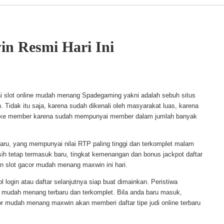
in Resmi Hari Ini
i slot online mudah menang Spadegaming yakni adalah sebuh situs
 Tidak itu saja, karena sudah dikenali oleh masyarakat luas, karena
a ke member karena sudah mempunyai member dalam jumlah banyak
ru, yang mempunyai nilai RTP paling tinggi dan terkomplet malam
 masih tetap termasuk baru, tingkat kemenangan dan bonus jackpot daftar
in slot gacor mudah menang maxwin ini hari.
 login atau daftar selanjutnya siap buat dimainkan. Peristiwa
 mudah menang terbaru dan terkomplet. Bila anda baru masuk,
or mudah menang maxwin akan memberi daftar tipe judi online terbaru