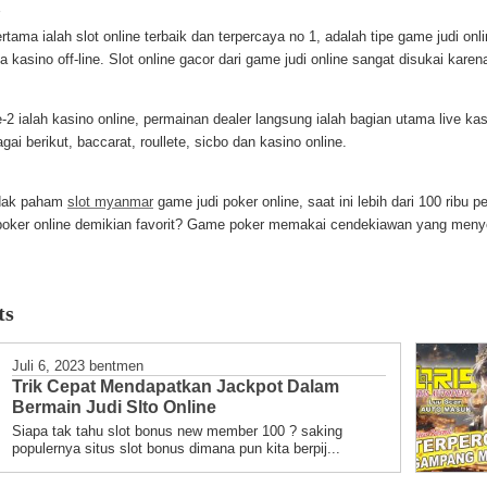
pertama ialah slot online terbaik dan terpercaya no 1, adalah tipe game judi on
 kasino off-line. Slot online gacor dari game judi online sangat disukai karen
e-2 ialah kasino online, permainan dealer langsung ialah bagian utama live kas
agai berikut, baccarat, roullete, sicbo dan kasino online.
idak paham
slot myanmar
game judi poker online, saat ini lebih dari 100 ribu
poker online demikian favorit? Game poker memakai cendekiawan yang meny
ts
Juli 6, 2023
bentmen
Trik Cepat Mendapatkan Jackpot Dalam
Bermain Judi Slto Online
Siapa tak tahu slot bonus new member 100 ? saking
populernya situs slot bonus dimana pun kita berpij...