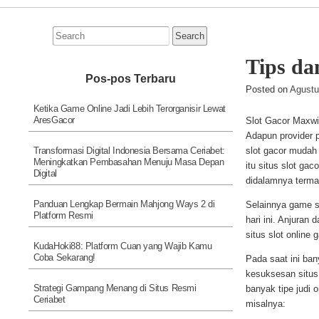
Navigation
Search
for:
Tips da
Pos-pos Terbaru
Posted on
Agustu
Ketika Game Online Jadi Lebih Terorganisir Lewat
AresGacor
Slot Gacor Maxw
Adapun provider p
slot gacor mudah 
Transformasi Digital Indonesia Bersama Ceriabet:
Meningkatkan Pembasahan Menuju Masa Depan
itu situs slot 
Digital
didalamnya termas
Panduan Lengkap Bermain Mahjong Ways 2 di
Selainnya game s
Platform Resmi
hari ini. Anjuran
situs slot online
KudaHoki88: Platform Cuan yang Wajib Kamu
Coba Sekarang!
Pada saat ini ban
kesuksesan situs
Strategi Gampang Menang di Situs Resmi
banyak tipe judi 
Ceriabet
misalnya: