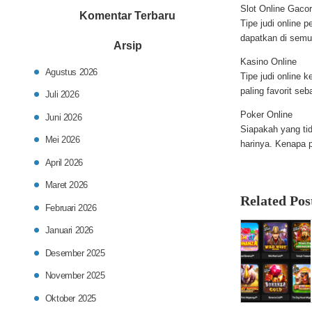
Slot Online Gacor
Komentar Terbaru
Tipe judi online 
dapatkan di semua
Arsip
Kasino Online
Agustus 2026
Tipe judi online k
paling favorit seb
Juli 2026
Poker Online
Juni 2026
Siapakah yang t
Mei 2026
harinya. Kenapa 
April 2026
Maret 2026
Related Pos
Februari 2026
Januari 2026
Desember 2025
November 2025
Oktober 2025