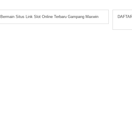
 Bermain Situs Link Slot Online Terbaru Gampang Maxwin
DAFTAR