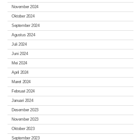
November 2024
Oktober 2024
September 2024
Agustus 2024
Juli 2024
Juni 2024
Mei 2024
April 2024
Maret 2024
Februari 2024
Januari 2024
Desember 2023
November 2023
Oktober 2023
September 2023