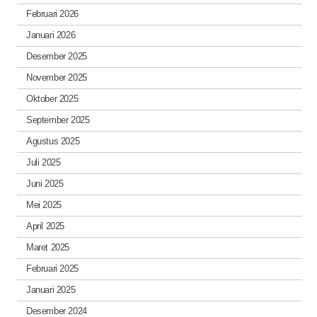
Februari 2026
Januari 2026
Desember 2025
November 2025
Oktober 2025
September 2025
Agustus 2025
Juli 2025
Juni 2025
Mei 2025
April 2025
Maret 2025
Februari 2025
Januari 2025
Desember 2024