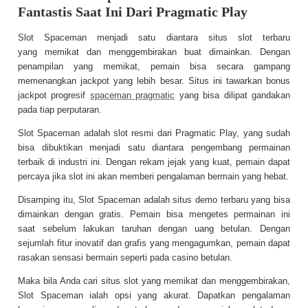
Fantastis Saat Ini Dari Pragmatic Play
Slot Spaceman menjadi satu diantara situs slot terbaru
yang memikat dan menggembirakan buat dimainkan. Dengan
penampilan yang memikat, pemain bisa secara gampang
memenangkan jackpot yang lebih besar. Situs ini tawarkan bonus
jackpot progresif
spaceman pragmatic
yang bisa dilipat gandakan
pada tiap perputaran.
Slot Spaceman adalah slot resmi dari Pragmatic Play, yang sudah
bisa dibuktikan menjadi satu diantara pengembang permainan
terbaik di industri ini. Dengan rekam jejak yang kuat, pemain dapat
percaya jika slot ini akan memberi pengalaman bermain yang hebat.
Disamping itu, Slot Spaceman adalah situs demo terbaru yang bisa
dimainkan dengan gratis. Pemain bisa mengetes permainan ini
saat sebelum lakukan taruhan dengan uang betulan. Dengan
sejumlah fitur inovatif dan grafis yang mengagumkan, pemain dapat
rasakan sensasi bermain seperti pada casino betulan.
Maka bila Anda cari situs slot yang memikat dan menggembirakan,
Slot Spaceman ialah opsi yang akurat. Dapatkan pengalaman