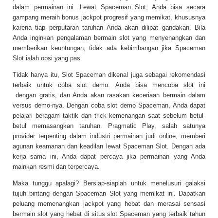
dalam permainan ini. Lewat Spaceman Slot, Anda bisa secara
gampang meraih bonus jackpot progresif yang memikat, khususnya
karena tiap perputaran taruhan Anda akan dilipat gandakan. Bila
Anda inginkan pengalaman bermain slot yang menyenangkan dan
memberikan keuntungan, tidak ada kebimbangan jika Spaceman
Slot ialah opsi yang pas.
Tidak hanya itu, Slot Spaceman dikenal juga sebagai rekomendasi
terbaik untuk coba slot demo. Anda bisa mencoba slot ini
dengan gratis, dan Anda akan rasakan keceriaan bermain dalam
versus demo-nya. Dengan coba slot demo Spaceman, Anda dapat
pelajari beragam taktik dan trick kemenangan saat sebelum betul-
betul memasangkan taruhan. Pragmatic Play, salah satunya
provider terpenting dalam industri permainan judi online, memberi
agunan keamanan dan keadilan lewat Spaceman Slot. Dengan ada
kerja sama ini, Anda dapat percaya jika permainan yang Anda
mainkan resmi dan terpercaya.
Maka tunggu apalagi? Bersiap-siaplah untuk menelusuri galaksi
tujuh bintang dengan Spaceman Slot yang memikat ini. Dapatkan
peluang memenangkan jackpot yang hebat dan merasai sensasi
bermain slot yang hebat di situs slot Spaceman yang terbaik tahun