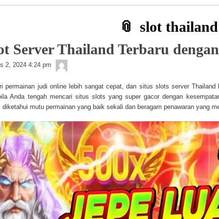
slot thailand
lot Server Thailand Terbaru den
bentmen
s 2, 2024 4:24 pm
i permainan judi online lebih sangat cepat, dan situs slots server Thailand 
ila Anda tengah mencari situs slots yang super gacor dengan kesempatan 
ni diketahui mutu permainan yang baik sekali dan beragam penawaran yang me