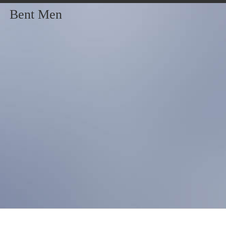
Bent Men
Primary