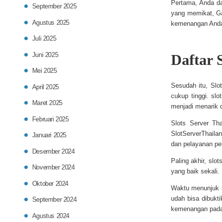
Pertama, Anda da
September 2025
yang memikat, G
Agustus 2025
kemenangan And
Juli 2025
Juni 2025
Daftar 
Mei 2025
Sesudah itu, Slo
April 2025
cukup tinggi. sl
Maret 2025
menjadi menarik 
Februari 2025
Slots Server Th
SlotServerThail
Januari 2025
dan pelayanan pe
Desember 2024
Paling akhir, slo
November 2024
yang baik sekali
Oktober 2024
Waktu menunjuk si
udah bisa dibukt
September 2024
kemenangan pada
Agustus 2024