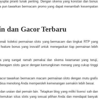
nyuplai piranti lunak penting. Dengan skema yang konstan dan bonus
ka pun tawarkan bermacam promo yang dapat menambah kesempatan
in dan Gacor Terbaru
dikenali koleksi permainan slots yang bermacam dan tingkat RTP yang
 feature bonus yang inovatif untuk menegaskan tiap permainan lebih
muka yang sangat ramah pemakai dan skema keamanan yang teruji,
beragam slots gacor dengan kemungkinan menang yang cukup tinggi
and gacor tawarkan bermacam macam permainan slots dengan mutu grafis
g bisa menolong Anda memperoleh kemenangan semakin lebih besar.
an uraian dari pemain lain. Tetapkan blog yang miliki lisensi sah dan
 temukan situs slots yang sesuai pilihan Anda dan mendapat banyak