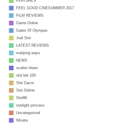
FEATURES
FEEL GOOD CINESUMMER 2017
FILM REVIEWS
Game Online
Gates Of Olympus
Judi Slot
LATEST REVIEWS
mahjong ways
NEWS
scatter hitam
slot bet 100
Slot Gacor
Slot Online
Slot88
starlight princess
Uncategorized
Wisata