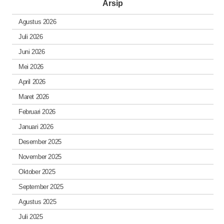
Arsip
Agustus 2026
Juli 2026
Juni 2026
Mei 2026
April 2026
Maret 2026
Februari 2026
Januari 2026
Desember 2025
November 2025
Oktober 2025
September 2025
Agustus 2025
Juli 2025