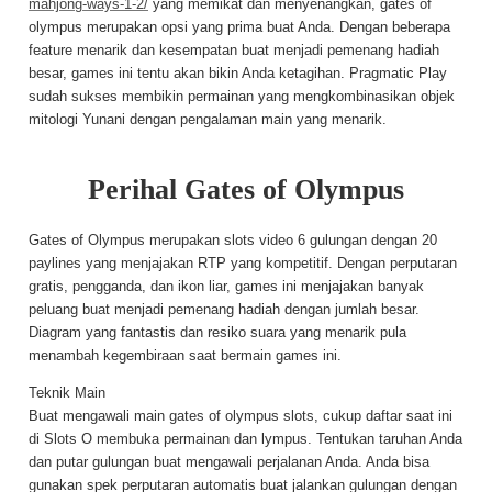
mahjong-ways-1-2/
yang memikat dan menyenangkan, gates of
olympus merupakan opsi yang prima buat Anda. Dengan beberapa
feature menarik dan kesempatan buat menjadi pemenang hadiah
besar, games ini tentu akan bikin Anda ketagihan. Pragmatic Play
sudah sukses membikin permainan yang mengkombinasikan objek
mitologi Yunani dengan pengalaman main yang menarik.
Perihal Gates of Olympus
Gates of Olympus merupakan slots video 6 gulungan dengan 20
paylines yang menjajakan RTP yang kompetitif. Dengan perputaran
gratis, pengganda, dan ikon liar, games ini menjajakan banyak
peluang buat menjadi pemenang hadiah dengan jumlah besar.
Diagram yang fantastis dan resiko suara yang menarik pula
menambah kegembiraan saat bermain games ini.
Teknik Main
Buat mengawali main gates of olympus slots, cukup daftar saat ini
di Slots O membuka permainan dan lympus. Tentukan taruhan Anda
dan putar gulungan buat mengawali perjalanan Anda. Anda bisa
gunakan spek perputaran automatis buat jalankan gulungan dengan