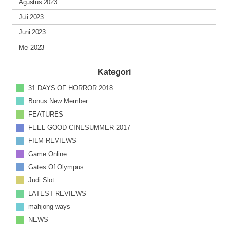
Agustus 2023
Juli 2023
Juni 2023
Mei 2023
Kategori
31 DAYS OF HORROR 2018
Bonus New Member
FEATURES
FEEL GOOD CINESUMMER 2017
FILM REVIEWS
Game Online
Gates Of Olympus
Judi Slot
LATEST REVIEWS
mahjong ways
NEWS