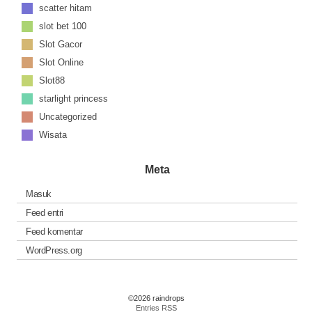
scatter hitam
slot bet 100
Slot Gacor
Slot Online
Slot88
starlight princess
Uncategorized
Wisata
Meta
Masuk
Feed entri
Feed komentar
WordPress.org
©2026 raindrops
Entries RSS