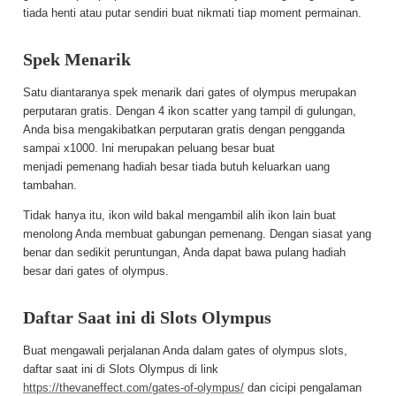
tiada henti atau putar sendiri buat nikmati tiap moment permainan.
Spek Menarik
Satu diantaranya spek menarik dari gates of olympus merupakan
perputaran gratis. Dengan 4 ikon scatter yang tampil di gulungan,
Anda bisa mengakibatkan perputaran gratis dengan pengganda
sampai x1000. Ini merupakan peluang besar buat
menjadi pemenang hadiah besar tiada butuh keluarkan uang
tambahan.
Tidak hanya itu, ikon wild bakal mengambil alih ikon lain buat
menolong Anda membuat gabungan pemenang. Dengan siasat yang
benar dan sedikit peruntungan, Anda dapat bawa pulang hadiah
besar dari gates of olympus.
Daftar Saat ini di Slots Olympus
Buat mengawali perjalanan Anda dalam gates of olympus slots,
daftar saat ini di Slots Olympus di link
https://thevaneffect.com/gates-of-olympus/
dan cicipi pengalaman