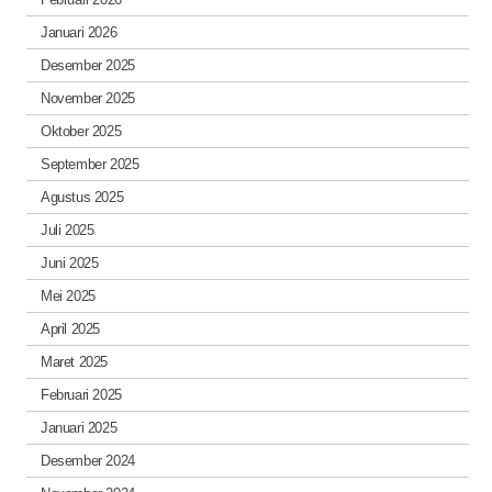
Januari 2026
Desember 2025
November 2025
Oktober 2025
September 2025
Agustus 2025
Juli 2025
Juni 2025
Mei 2025
April 2025
Maret 2025
Februari 2025
Januari 2025
Desember 2024