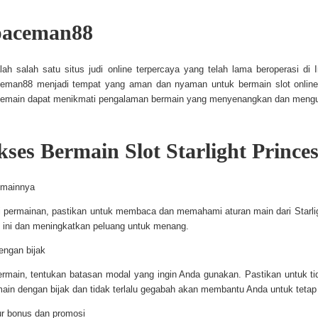
paceman88
h salah satu situs judi online terpercaya yang telah lama beroperasi di 
man88 menjadi tempat yang aman dan nyaman untuk bermain slot online. D
pemain dapat menikmati pengalaman bermain yang menyenangkan dan mengunt
kses Bermain Slot Starlight Princ
 mainnya
permainan, pastikan untuk membaca dan memahami aturan main dari Starlig
ini dan meningkatkan peluang untuk menang.
engan bijak
rmain, tentukan batasan modal yang ingin Anda gunakan. Pastikan untuk ti
ain dengan bijak dan tidak terlalu gegabah akan membantu Anda untuk tetap
ur bonus dan promosi