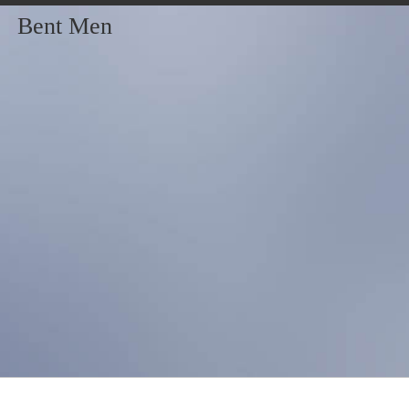
Bent Men
Primary