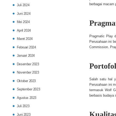
berbagai macam pe
Juli 2024
Juni 2024
Pragmat
Mei 2024
April 2024
Pragmatic Play d
Maret 2024
Perusahaan ini be
Commission. Prag
Februari 2024
Januari 2024
Portofo
Desember 2023
November 2023
Salah satu hal y
Oktober 2023
Perusahaan ini m
September 2023
termasuk Wolf G
berbasis budaya 
Agustus 2023
Juli 2023
Kualita
Juni 2023