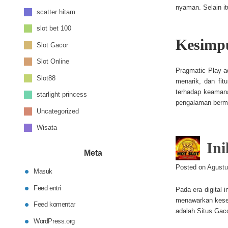
nyaman. Selain i
scatter hitam
slot bet 100
Kesimp
Slot Gacor
Slot Online
Pragmatic Play ad
Slot88
menarik, dan fit
terhadap keamana
starlight princess
pengalaman berma
Uncategorized
Wisata
Ini
Meta
Posted on
Agustu
Masuk
Feed entri
Pada era digital 
menawarkan kesem
Feed komentar
adalah Situs Gac
WordPress.org