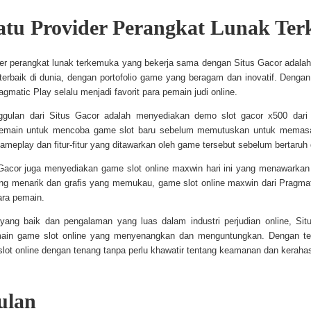
atu Provider Perangkat Lunak Te
der perangkat lunak terkemuka yang bekerja sama dengan Situs Gacor adalah
terbaik di dunia, dengan portofolio game yang beragam dan inovatif. Dengan
ragmatic Play selalu menjadi favorit para pemain judi online.
ggulan dari Situs Gacor adalah menyediakan demo slot gacor x500 dari 
main untuk mencoba game slot baru sebelum memutuskan untuk memasan
meplay dan fitur-fitur yang ditawarkan oleh game tersebut sebelum bertaruh 
s Gacor juga menyediakan game slot online maxwin hari ini yang menawar
ng menarik dan grafis yang memukau, game slot online maxwin dari Pragma
ara pemain.
yang baik dan pengalaman yang luas dalam industri perjudian online, Si
ain game slot online yang menyenangkan dan menguntungkan. Dengan tek
lot online dengan tenang tanpa perlu khawatir tentang keamanan dan kerahas
ulan