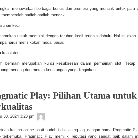
ngkali menawarkan berbagai bonus dan promosi yang menarik untuk para 
 memperoleh hadiah-hadiah menarik.
aruhan kecil
sarankan untuk memulai dengan taruhan kecil terlebih dahulu. Hal ini ak
anpa harus merisikokan modal besar.
a konsisten
lam bermain merupakan kunci kesuksesan dalam permainan slot. Tetap
uang menang dan meraih keuntungan yang diinginkan.
agmatic Play: Pilihan Utama unt
kualitas
bentmen
s 30, 2024 3:23 pm
nan kasino online pasti sudah tidak asing lagi dengan nama Pragmatic Pl
 terkemuka, Pragmatic Play memiliki reputasi yang sangat baik dalam m