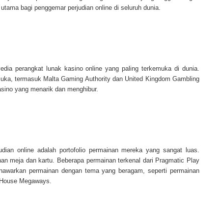
utama bagi penggemar perjudian online di seluruh dunia.
edia perangkat lunak kasino online yang paling terkemuka di dunia.
rkemuka, termasuk Malta Gaming Authority dan United Kingdom Gambling
sino yang menarik dan menghibur.
dian online adalah portofolio permainan mereka yang sangat luas.
an meja dan kartu. Beberapa permainan terkenal dari Pragmatic Play
enawarkan permainan dengan tema yang beragam, seperti permainan
g House Megaways.