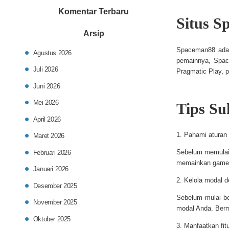
Komentar Terbaru
Situs S
Arsip
Spaceman88 adala
Agustus 2026
pemainnya, Space
Juli 2026
Pragmatic Play, 
Juni 2026
Mei 2026
Tips Su
April 2026
1. Pahami aturan
Maret 2026
Sebelum memulai 
Februari 2026
memainkan game 
Januari 2026
2. Kelola modal d
Desember 2025
Sebelum mulai be
November 2025
modal Anda. Berm
Oktober 2025
3. Manfaatkan fit