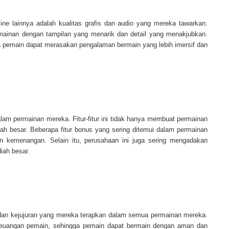
ne lainnya adalah kualitas grafis dan audio yang mereka tawarkan.
rmainan dengan tampilan yang menarik dan detail yang menakjubkan.
ga pemain dapat merasakan pengalaman bermain yang lebih imersif dan
alam permainan mereka. Fitur-fitur ini tidak hanya membuat permainan
h besar. Beberapa fitur bonus yang sering ditemui dalam permainan
an kemenangan. Selain itu, perusahaan ini juga sering mengadakan
ah besar.
n dan kejujuran yang mereka terapkan dalam semua permainan mereka.
n keuangan pemain, sehingga pemain dapat bermain dengan aman dan