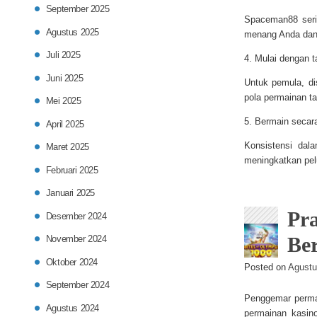
September 2025
Spaceman88 seri
Agustus 2025
menang Anda dan
Juli 2025
4. Mulai dengan t
Juni 2025
Untuk pemula, di
pola permainan t
Mei 2025
5. Bermain secar
April 2025
Konsistensi da
Maret 2025
meningkatkan pel
Februari 2025
Januari 2025
Pr
Desember 2024
Ber
November 2024
Oktober 2024
Posted on
Agustu
September 2024
Penggemar permai
Agustus 2024
permainan kasino