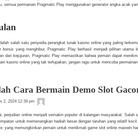
tu, semua permainan Pragmatic Play menggunakan generator angka acak yang
ulan
alah salah satu penyedia perangkat lunak kasino online yang paling terkemuk
ur bonus yang menghibur, Pragmatic Play berhasil menjadi pilihan utama 
n dan kejujuran, Pragmatic Play memastikan bahwa pemain dapat menikmat
in kasino online yang tak terlupakan, jangan ragu untuk mencoba permainan 
lah Cara Bermain Demo Slot Gacor
bentmen
s 2, 2024 12:39 pm
ini, perjudian online menjadi semakin populer di kalangan masyarakat. Salah 
patan untuk memenangkan hadiah besar dengan taruhan yang relatif kecil. S
or, yang memungkinkan pemain untuk menikmati game slot online maxwin hari