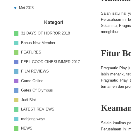
Mei 2023
Salah satu hal y
Perusahaan ini b
Kategori
Selain itu, Prag
menghibur.
31 DAYS OF HORROR 2018
Bonus New Member
Fitur B
FEATURES
FEEL GOOD CINESUMMER 2017
Pragmatic Play ju
FILM REVIEWS
lebih menarik, t
Pragmatic Play t
Game Online
turnamen dan pr
Gates Of Olympus
Judi Slot
Keaman
LATEST REVIEWS
mahjong ways
Selain kualitas 
NEWS
Perusahaan ini m