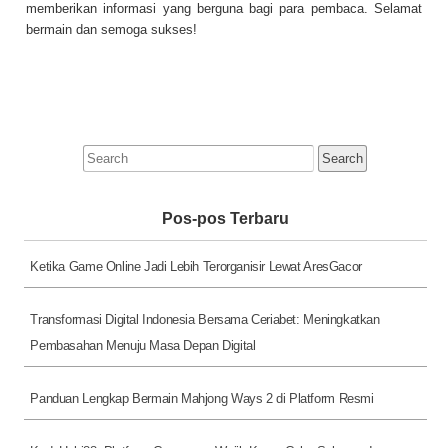
memberikan informasi yang berguna bagi para pembaca. Selamat
bermain dan semoga sukses!
Search
for:
Pos-pos Terbaru
Ketika Game Online Jadi Lebih Terorganisir Lewat AresGacor
Transformasi Digital Indonesia Bersama Ceriabet: Meningkatkan
Pembasahan Menuju Masa Depan Digital
Panduan Lengkap Bermain Mahjong Ways 2 di Platform Resmi