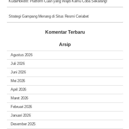
KudaHoki88: Platform Cuan yang Wajib Kamu Coba Sekarang!
Strategi Gampang Menang di Situs Resmi Ceriabet
Komentar Terbaru
Arsip
Agustus 2026
Juli 2026
Juni 2026
Mei 2026
April 2026
Maret 2026
Februari 2026
Januari 2026
Desember 2025