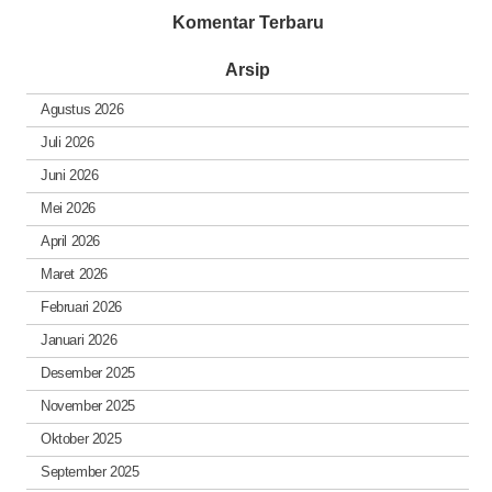
Komentar Terbaru
Arsip
Agustus 2026
Juli 2026
Juni 2026
Mei 2026
April 2026
Maret 2026
Februari 2026
Januari 2026
Desember 2025
November 2025
Oktober 2025
September 2025