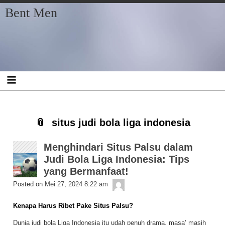
Skip
Skip
Skip
Skip
Skip
Skip
Skip
Bent Men
to
to
to
to
to
to
to
content
SEARCH-
RECENT-
RECENT-
ARCHIVES-
CATEGORIES-
META-
2
POSTS-
COMMENTS-
2
2
2
2
2
situs judi bola liga indonesia
Menghindari Situs Palsu dalam
Judi Bola Liga Indonesia: Tips
yang Bermanfaat!
bentmen
Posted on
Mei 27, 2024 8:22 am
Kenapa Harus Ribet Pake Situs Palsu?
Dunia judi bola Liga Indonesia itu udah penuh drama, masa’ masih