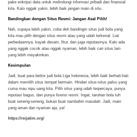
pake enkripsi data untuk melindungi informasi pribadi dan finansial
kita. Kalo nggak yakin, lebih baik jangan main di situ.
Bandingkan dengan Situs Resmi: Jangan Asal Pilih!
Nah, supaya lebih yakin, coba deh bandingin situs judi bola yang
kita mau pilih dengan situs resmi atau yang udah terkenal. Liat
perbedaannya, kayak desain, fitur, dan juga reputasinya. Kalo ada
yang nggak cocok atau nggak nyaman, lebih baik cari situs lain
yang lebih meyakinkan.
Kesimpulan
Jadi, buat para bettor judi bola Liga Indonesia, lebih baik berhati-hati
dalam memilih situs tempat bermain. Hindari situs-situs palsu yang
cuma mau nipu uang kita. Pilih situs yang udah terpercaya, punya
reputasi bagus, dan punya lisensi resmi. Ingat, taruhan bola tuh
buat seneng-seneng, bukan buat nambahin masalah. Jadi, main
yang aman dan nyaman aja, ya!
https://reijatim.org/