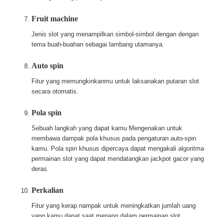
Fruit machine
Jenis slot yang menampilkan simbol-simbol dengan dengan
tema buah-buahan sebagai lambang utamanya.
Auto spin
Fitur yang memungkinkanmu untuk laksanakan putaran slot
secara otomatis.
Pola spin
Sebuah langkah yang dapat kamu Mengenakan untuk
membawa dampak pola khusus pada pengaturan auto-spin
kamu. Pola spin khusus dipercaya dapat mengakali algoritma
permainan slot yang dapat mendatangkan jackpot gacor yang
deras.
Perkalian
Fitur yang kerap nampak untuk meningkatkan jumlah uang
yang kamu dapat saat menang dalam permainan slot.