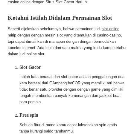
casino online dengan Situs Slot Gacor Hari Ini.
Ketahui Istilah Didalam Permainan Slot
Seperti dijelaskan sebelumnya, bahwa permainan judi
slot online
mirip dengan dengan mesin slot yang ditemukan di casino-casino,
tapi dapat dimainkan di manapun dengan dengan bermodalkan
koneksi internet. Ada lebih dari satu makna yang kudu kamu ketahui
dalam judi online slot.
Slot Gacor
Istilah kata berasal dari slot gacor adalah penggabungan dua
kata berasal dari GAmpang boCOR yang memiliki arti bahwa
tidak benar satu provider dengan dengan game yang dimiliki
tengah memberikan banyak kemenangan dan jackpot buat
para pemain.
Free spin
Sebuah fitur di mana kamu dapat laksanakan spin gratis
tanpa kurangi saldo taruhanmu.