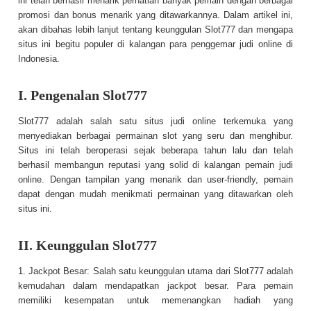
ini telah berhasil menarik perhatian banyak pemain dengan berbagai
promosi dan bonus menarik yang ditawarkannya. Dalam artikel ini,
akan dibahas lebih lanjut tentang keunggulan Slot777 dan mengapa
situs ini begitu populer di kalangan para penggemar judi online di
Indonesia.
I. Pengenalan Slot777
Slot777 adalah salah satu situs judi online terkemuka yang
menyediakan berbagai permainan slot yang seru dan menghibur.
Situs ini telah beroperasi sejak beberapa tahun lalu dan telah
berhasil membangun reputasi yang solid di kalangan pemain judi
online. Dengan tampilan yang menarik dan user-friendly, pemain
dapat dengan mudah menikmati permainan yang ditawarkan oleh
situs ini.
II. Keunggulan Slot777
1. Jackpot Besar: Salah satu keunggulan utama dari Slot777 adalah
kemudahan dalam mendapatkan jackpot besar. Para pemain
memiliki kesempatan untuk memenangkan hadiah yang