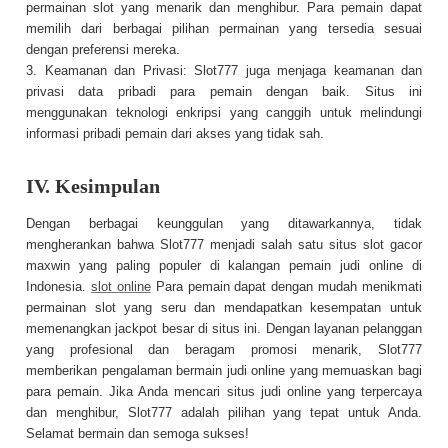
permainan slot yang menarik dan menghibur. Para pemain dapat
memilih dari berbagai pilihan permainan yang tersedia sesuai
dengan preferensi mereka.
3. Keamanan dan Privasi: Slot777 juga menjaga keamanan dan
privasi data pribadi para pemain dengan baik. Situs ini
menggunakan teknologi enkripsi yang canggih untuk melindungi
informasi pribadi pemain dari akses yang tidak sah.
IV. Kesimpulan
Dengan berbagai keunggulan yang ditawarkannya, tidak
mengherankan bahwa Slot777 menjadi salah satu situs slot gacor
maxwin yang paling populer di kalangan pemain judi online di
Indonesia.
slot online
Para pemain dapat dengan mudah menikmati
permainan slot yang seru dan mendapatkan kesempatan untuk
memenangkan jackpot besar di situs ini. Dengan layanan pelanggan
yang profesional dan beragam promosi menarik, Slot777
memberikan pengalaman bermain judi online yang memuaskan bagi
para pemain. Jika Anda mencari situs judi online yang terpercaya
dan menghibur, Slot777 adalah pilihan yang tepat untuk Anda.
Selamat bermain dan semoga sukses!