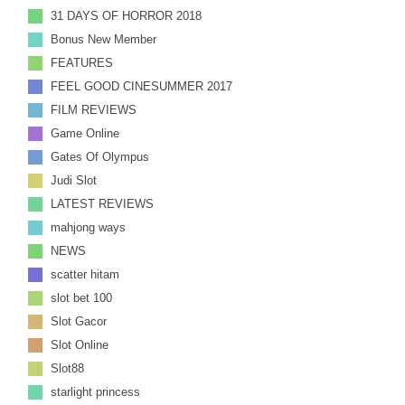
31 DAYS OF HORROR 2018
Bonus New Member
FEATURES
FEEL GOOD CINESUMMER 2017
FILM REVIEWS
Game Online
Gates Of Olympus
Judi Slot
LATEST REVIEWS
mahjong ways
NEWS
scatter hitam
slot bet 100
Slot Gacor
Slot Online
Slot88
starlight princess