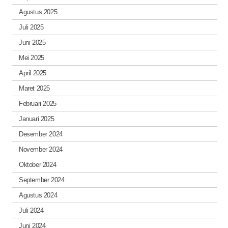
Agustus 2025
Juli 2025
Juni 2025
Mei 2025
April 2025
Maret 2025
Februari 2025
Januari 2025
Desember 2024
November 2024
Oktober 2024
September 2024
Agustus 2024
Juli 2024
Juni 2024