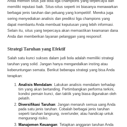
Anda memilih situs judi bola liga champions yang terpercaya dan
memiliki reputasi baik. Situs-situs seperti ini biasanya menawarkan
berbagai jenis taruhan dan peluang yang kompetitif. Mereka juga
sering menyediakan analisis dan prediksi liga champions yang
dapat membantu Anda membuat keputusan yang lebih informasi.
Selain itu, situs yang terpercaya akan memastikan keamanan dana
Anda dan memberikan layanan pelanggan yang responsif.
Strategi Taruhan yang Efektif
Salah satu kunci sukses dalam judi bola adalah memiliki strategi
taruhan yang solid. Jangan hanya mengandalkan insting atau
keberuntungan semata. Berikut beberapa strategi yang bisa Anda
terapkan:
Analisis Mendalam
: Lakukan analisis mendalam terhadap
tim yang akan bertanding. Pertimbangkan performa terkini,
kondisi pemain kunci, dan taktik yang biasa digunakan oleh
pelatih.
Diversifikasi Taruhan
: Jangan menaruh semua uang Anda
pada satu jenis taruhan. Cobalah berbagai jenis taruhan
seperti taruhan langsung, over/under, atau handicap untuk
mengurangi risiko.
Manajemen Keuangan
: Tetapkan anggaran taruhan Anda