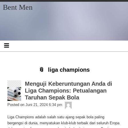
Skip
Skip
Skip
Skip
Skip
Skip
Skip
Bent Men
to
to
to
to
to
to
to
content
SEARCH-
RECENT-
RECENT-
ARCHIVES-
CATEGORIES-
META-
2
POSTS-
COMMENTS-
2
2
2
2
2
liga champions
Menguji Keberuntungan Anda di
Liga Champions: Petualangan
Taruhan Sepak Bola
bentmen
Posted on
Juni 21, 2024 6:34 pm
Liga Champions adalah salah satu ajang sepak bola paling
bergengsi di dunia, menyatukan klub-klub terbaik dari seluruh Eropa