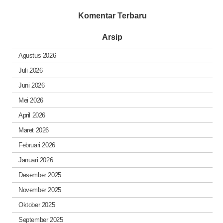
Komentar Terbaru
Arsip
Agustus 2026
Juli 2026
Juni 2026
Mei 2026
April 2026
Maret 2026
Februari 2026
Januari 2026
Desember 2025
November 2025
Oktober 2025
September 2025