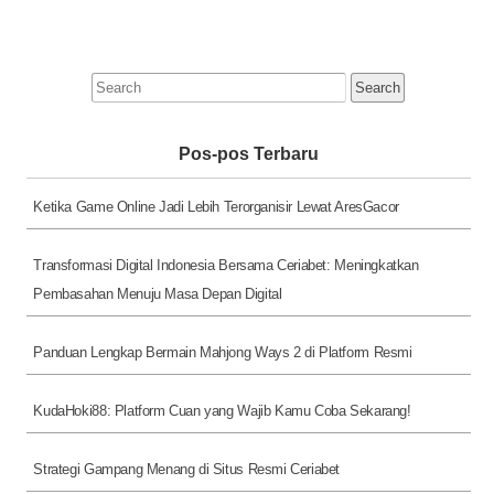
Search
for:
Pos-pos Terbaru
Ketika Game Online Jadi Lebih Terorganisir Lewat AresGacor
Transformasi Digital Indonesia Bersama Ceriabet: Meningkatkan
Pembasahan Menuju Masa Depan Digital
Panduan Lengkap Bermain Mahjong Ways 2 di Platform Resmi
KudaHoki88: Platform Cuan yang Wajib Kamu Coba Sekarang!
Strategi Gampang Menang di Situs Resmi Ceriabet