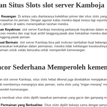
an Situs Slots slot server Kamboja
 Keuangan
: Di antara satu diantaranya kelebihan primer dari situs slots 
awarkan ke pemain. Dengan agunan kalau mereka dapat terasa lagi sejumlah
n optimis di waktu menempatkan taruhan mereka.
an Keyakinan
: slot server Kamboja menolong perbanyak keyakinan dalam we
ses mereka dan siap buat ambil tanggung-jawab atas kekalahan mereka alami. 
 tanggung-jawab pemain.
buat Bermain
: slot server Kamboja bisa jadi motivasi tambahan buat beber
rasakan kekalahan dalam permainan, mereka tidak kehilangan keseluruhnya
pemain untuk selalu berusaha untuk memperoleh kemenangan.
acor Sederhana Memperoleh kemena
n slot server Kamboja, situs slots hebat dikenal juga disebabkan menjajaka
ali memberinya menangnya atas pemain, serta slots yang “ringan menang” mer
peroleh kemenangan.
ng membuat situs slots dipilih tawarkan permainan yang gacor dan gampang 
 Permainan yang Berkualitas
: Situs slots dipilih bekerja sama dengan pen