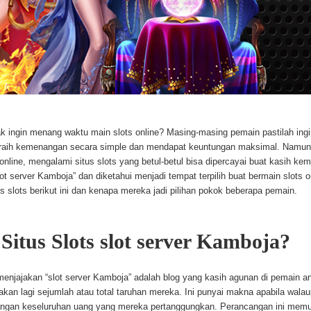
k ingin menang waktu main slots online? Masing-masing pemain pastilah in
aih kemenangan secara simple dan mendapat keuntungan maksimal. Namun dem
 online, mengalami situs slots yang betul-betul bisa dipercayai buat kasih k
ot server Kamboja” dan diketahui menjadi tempat terpilih buat bermain slots
s slots berikut ini dan kenapa mereka jadi pilihan pokok beberapa pemain.
 Situs Slots slot server Kamboja?
 menjajakan “slot server Kamboja” adalah blog yang kasih agunan di pemain
akan lagi sejumlah atau total taruhan mereka. Ini punyai makna apabila wa
angan keseluruhan uang yang mereka pertanggungkan. Perancangan ini mem