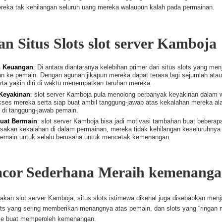
ereka tak kehilangan seluruh uang mereka walaupun kalah pada permainan.
an Situs Slots slot server Kamboja
 Keuangan
: Di antara diantaranya kelebihan primer dari situs slots yang 
 ke pemain. Dengan agunan jikapun mereka dapat terasa lagi sejumlah atau
ta yakin diri di waktu menempatkan taruhan mereka.
Keyakinan
: slot server Kamboja pula menolong perbanyak keyakinan dalam we
ses mereka serta siap buat ambil tanggung-jawab atas kekalahan mereka alam
if di tanggung-jawab pemain.
buat Bermain
: slot server Kamboja bisa jadi motivasi tambahan buat beberap
sakan kekalahan di dalam permainan, mereka tidak kehilangan keseluruhnya
emain untuk selalu berusaha untuk mencetak kemenangan.
acor Sederhana Meraih kemenangan 
akan slot server Kamboja, situs slots istimewa dikenal juga disebabkan me
lots yang sering memberikan menangnya atas pemain, dan slots yang “ringa
ple buat memperoleh kemenangan.