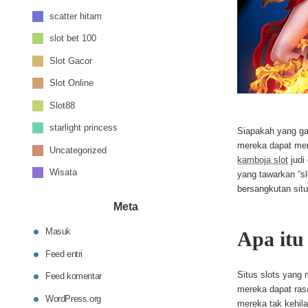
scatter hitam
slot bet 100
Slot Gacor
Slot Online
Slot88
starlight princess
Siapakah yang ga
mereka dapat mer
Uncategorized
kamboja slot
judi
Wisata
yang tawarkan “sl
bersangkutan situ
Meta
Masuk
Apa itu
Feed entri
Situs slots yang
Feed komentar
mereka dapat ras
WordPress.org
mereka tak kehil