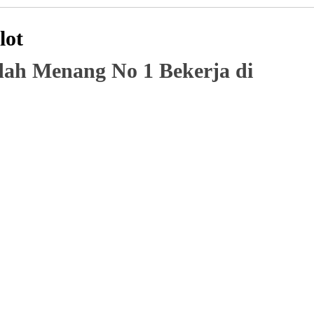
lot
udah Menang No 1 Bekerja di