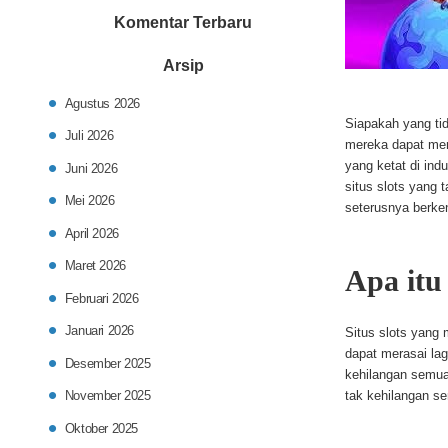
Komentar Terbaru
Arsip
Agustus 2026
Siapakah yang ti
Juli 2026
mereka dapat me
yang ketat di ind
Juni 2026
situs slots yang 
Mei 2026
seterusnya berken
April 2026
Maret 2026
Apa itu
Februari 2026
Januari 2026
Situs slots yang
dapat merasai la
Desember 2025
kehilangan semua
tak kehilangan s
November 2025
Oktober 2025