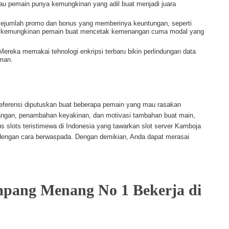
kalau pemain punya kemungkinan yang adil buat menjadi juara
n sejumlah promo dan bonus yang memberinya keuntungan, seperti
mbah kemungkinan pemain buat mencetak kemenangan cuma modal yang
 Mereka memakai tehnologi enkripsi terbaru bikin perlindungan data
aman.
referensi diputuskan buat beberapa pemain yang mau rasakan
gan, penambahan keyakinan, dan motivasi tambahan buat main,
us slots teristimewa di Indonesia yang tawarkan slot server Kamboja
 dengan cara berwaspada. Dengan demikian, Anda dapat merasai
ampang Menang No 1 Bekerja di