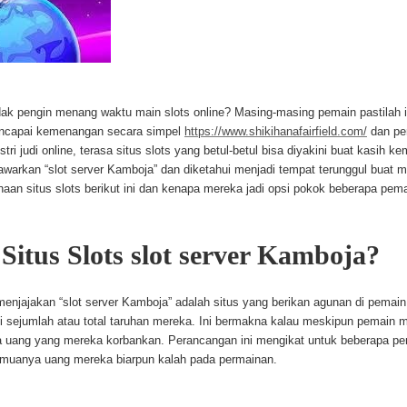
dak pengin menang waktu main slots online? Masing-masing pemain pastila
ncapai kemenangan secara simpel
https://www.shikihanafairfield.com/
dan pe
ustri judi online, terasa situs slots yang betul-betul bisa diyakini buat kasi
tawarkan “slot server Kamboja” dan diketahui menjadi tempat terunggul buat 
aan situs slots berikut ini dan kenapa mereka jadi opsi pokok beberapa pema
 Situs Slots slot server Kamboja?
 menjajakan “slot server Kamboja” adalah situs yang berikan agunan di pema
gi sejumlah atau total taruhan mereka. Ini bermakna kalau meskipun pemain
 uang yang mereka korbankan. Perancangan ini mengikat untuk beberapa pe
emuanya uang mereka biarpun kalah pada permainan.