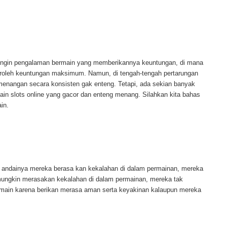
h ingin pengalaman bermain yang memberikannya keuntungan, di mana
roleh keuntungan maksimum. Namun, di tengah-tengah pertarungan
h kemenangan secara konsisten gak enteng. Tetapi, ada sekian banyak
main slots online yang gacor dan enteng menang. Silahkan kita bahas
in.
in andainya mereka berasa kan kekalahan di dalam permainan, mereka
 mungkin merasakan kekalahan di dalam permainan, mereka tak
main karena berikan merasa aman serta keyakinan kalaupun mereka