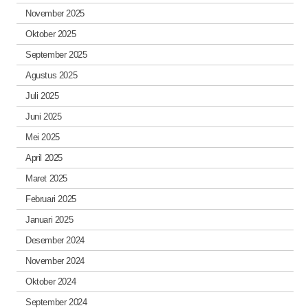
November 2025
Oktober 2025
September 2025
Agustus 2025
Juli 2025
Juni 2025
Mei 2025
April 2025
Maret 2025
Februari 2025
Januari 2025
Desember 2024
November 2024
Oktober 2024
September 2024