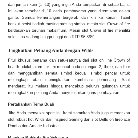
dan jumlah koin (1 -10) yang ingin Anda tempatkan di setiap baris.
Ini akan tersebar di 10 garis pembayaran yang ditemukan dalam
game. Semua kemenangan bergerak dari kiri ke kanan. Tabel
berikut berisi hadiah masing-masing simbol mesin slot Crown of fire
berdasarkan taruhan maksimum. Mesin slot Crown of fire memiliki
volatilitas sedang hingga tinggi dan RTP 96,36%.
Tingkatkan Peluang Anda dengan Wilds
Fitur khusus pertama dan satu-satunya dari slot on line Crown of
hearth adalah alam liar. Ini muncul pada gulungan 2, three, dan four
dan menggantikan semua simbol kecuali simbol pencar untuk
melengkapi atau meningkatkan kombinasi pemenang. Saat
mendarat, itu meluas hingga mencakup seluruh gulungan untuk
meningkatkan peluang Anda menyelesaikan garis pembayaran.
Pertahankan Tema Buah
Jika Anda menyukai sport ini, kami sarankan Anda juga memeriksa
slot robust hot Wilds dari inspired Gaming dan slot Bells on fireplace
Rombo dari Amatic Industries.
Mainkan Mahkota Api Sekarang