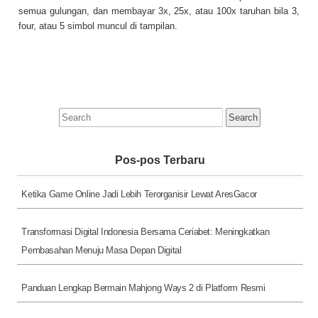
semua gulungan, dan membayar 3x, 25x, atau 100x taruhan bila 3,
four, atau 5 simbol muncul di tampilan.
Search
for:
Pos-pos Terbaru
Ketika Game Online Jadi Lebih Terorganisir Lewat AresGacor
Transformasi Digital Indonesia Bersama Ceriabet: Meningkatkan
Pembasahan Menuju Masa Depan Digital
Panduan Lengkap Bermain Mahjong Ways 2 di Platform Resmi