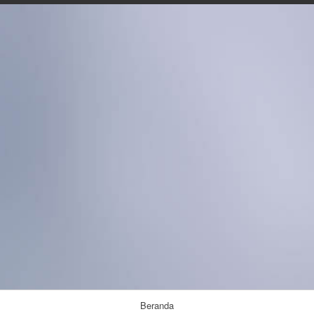
Skip
Skip
Skip
Skip
Skip
Skip
Skip
to
to
to
to
to
to
to
content
SEARCH-
RECENT-
RECENT-
ARCHIVES-
CATEGORIES-
META-
2
POSTS-
COMMENTS-
2
2
2
2
2
Beranda