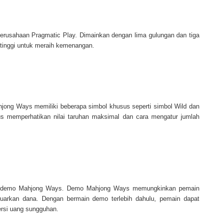
erusahaan Pragmatic Play. Dimainkan dengan lima gulungan dan tiga
tinggi untuk meraih kemenangan.
jong Ways memiliki beberapa simbol khusus seperti simbol Wild dan
s memperhatikan nilai taruhan maksimal dan cara mengatur jumlah
si demo Mahjong Ways. Demo Mahjong Ways memungkinkan pemain
uarkan dana. Dengan bermain demo terlebih dahulu, pemain dapat
rsi uang sungguhan.