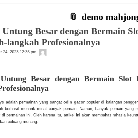
demo mahjon
Untung Besar dengan Bermain Slo
-langkah Profesionalnya
bentmen
r 24, 2023 12:35 pm
Untung Besar dengan Bermain Slot 
Profesionalnya
ys adalah permainan yang sangat
odin gacor
populer di kalangan penggema
elah berhasil menarik minat banyak pemain. Namun, banyak pemain yang
 di permainan ini. Oleh karena itu, artikel ini akan membahas rahasia ke
kan peluang menang.