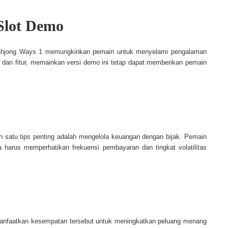
Slot Demo
jong Ways 1 memungkinkan pemain untuk menyelami pengalaman
 dan fitur, memainkan versi demo ini tetap dapat memberikan pemain
 satu tips penting adalah mengelola keuangan dengan bijak. Pemain
 harus memperhatikan frekuensi pembayaran dan tingkat volatilitas
anfaatkan kesempatan tersebut untuk meningkatkan peluang menang