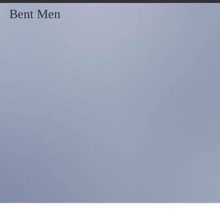
Bent Men
Primary