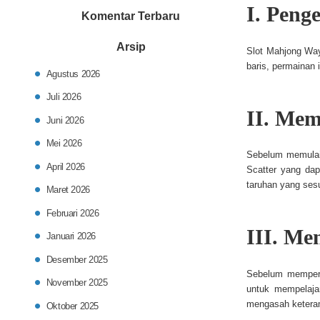
I. Peng
Komentar Terbaru
Arsip
Slot Mahjong Way
baris, permainan
Agustus 2026
Juli 2026
II. Me
Juni 2026
Mei 2026
Sebelum memulai,
April 2026
Scatter yang da
taruhan yang ses
Maret 2026
Februari 2026
III. M
Januari 2026
Desember 2025
Sebelum memper
November 2025
untuk mempelaja
mengasah keteram
Oktober 2025