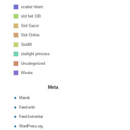
scatter hitam
slot bet 100
Slot Gacor
Slot Online
Slot88
starlight princess
Uncategorized
Wisata
Meta
Masuk
Feed entri
Feed komentar
WordPress.org