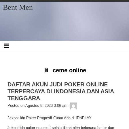
Skip
Skip
Skip
Skip
Skip
Skip
Skip
Bent Men
to
to
to
to
to
to
to
content
SEARCH-
RECENT-
RECENT-
ARCHIVES-
CATEGORIES-
META-
2
POSTS-
COMMENTS-
2
2
2
2
2
ceme online
DAFTAR AKUN JUDI POKER ONLINE
TERPERCAYA DI INDONESIA DAN ASIA
TENGGARA
bentmen
Posted on
Agustus 8, 2023 3:06 am
Jekpot Idn Poker Progresif Cuma Ada di IDNPLAY
Jekpot idn poker progresif selalu dicari oleh beberapa bettor dan