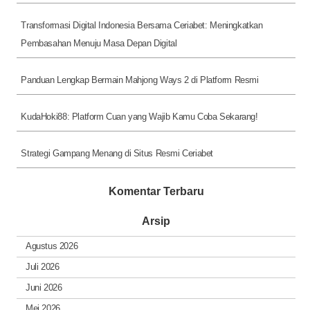
Transformasi Digital Indonesia Bersama Ceriabet: Meningkatkan
Pembasahan Menuju Masa Depan Digital
Panduan Lengkap Bermain Mahjong Ways 2 di Platform Resmi
KudaHoki88: Platform Cuan yang Wajib Kamu Coba Sekarang!
Strategi Gampang Menang di Situs Resmi Ceriabet
Komentar Terbaru
Arsip
Agustus 2026
Juli 2026
Juni 2026
Mei 2026