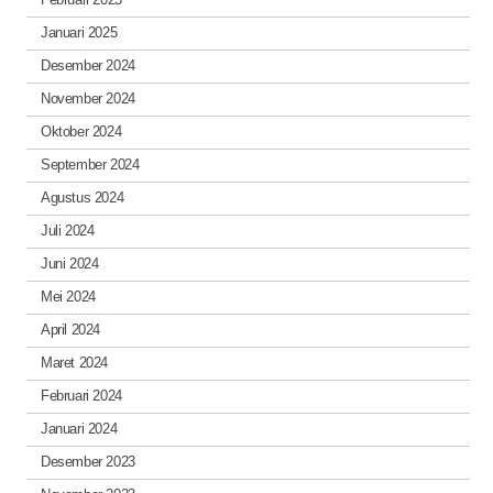
Januari 2025
Desember 2024
November 2024
Oktober 2024
September 2024
Agustus 2024
Juli 2024
Juni 2024
Mei 2024
April 2024
Maret 2024
Februari 2024
Januari 2024
Desember 2023