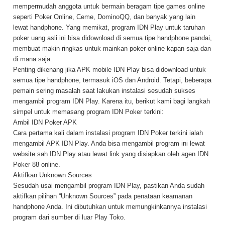
mempermudah anggota untuk bermain beragam tipe games online
seperti Poker Online, Ceme, DominoQQ, dan banyak yang lain
lewat handphone. Yang memikat, program IDN Play untuk taruhan
poker uang asli ini bisa didownload di semua tipe handphone pandai,
membuat makin ringkas untuk mainkan poker online kapan saja dan
di mana saja.
Penting dikenang jika APK mobile IDN Play bisa didownload untuk
semua tipe handphone, termasuk iOS dan Android. Tetapi, beberapa
pemain sering masalah saat lakukan instalasi sesudah sukses
mengambil program IDN Play. Karena itu, berikut kami bagi langkah
simpel untuk memasang program IDN Poker terkini:
Ambil IDN Poker APK
Cara pertama kali dalam instalasi program IDN Poker terkini ialah
mengambil APK IDN Play. Anda bisa mengambil program ini lewat
website sah IDN Play atau lewat link yang disiapkan oleh agen IDN
Poker 88 online.
Aktifkan Unknown Sources
Sesudah usai mengambil program IDN Play, pastikan Anda sudah
aktifkan pilihan “Unknown Sources” pada penataan keamanan
handphone Anda. Ini dibutuhkan untuk memungkinkannya instalasi
program dari sumber di luar Play Toko.