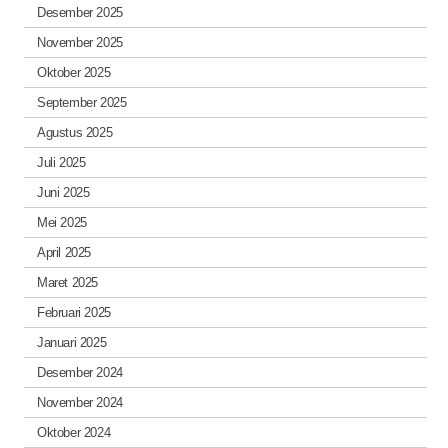
Desember 2025
November 2025
Oktober 2025
September 2025
Agustus 2025
Juli 2025
Juni 2025
Mei 2025
April 2025
Maret 2025
Februari 2025
Januari 2025
Desember 2024
November 2024
Oktober 2024