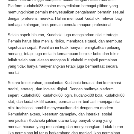
Platform kudahoki88 casino menyediakan berbagai pilihan yang
memungkinkan pemain menyesuaikan pengalaman bermain sesuai
dengan preferensi mereka. Hal ini membuat Kudahoki relevan bagi
berbagai kalangan, baik pemain pemula maupun profesional.
Selain aspek hiburan, Kudahoki juga mengajarkan nilai strategis.
Pemain harus bisa menilai risiko, membaca situasi, dan membuat
keputusan cepat. Keahlian ini tidak hanya meningkatkan peluang
menang, tetapi juga melatih kemampuan berpikir kritis dan fokus.
Inilah salah satu alasan mengapa Kudahoki menjadi permainan
yang tidak hanya menyenangkan tetapi juga bermanfaat secara
mental.
Secara keseluruhan, popularitas Kudahoki berasal dari kombinasi
tradisi, strategi, dan inovasi digital. Dengan hadirnya platform
seperti kudahoki88, kudahoki88 login, kudahoki88 bola, kudahoki88
slot, dan kudahoki88 casino, permainan ini berhasil menjaga nilai-
nilai tradisional sambil menyesuaikan diri dengan era modern.
Kemudahan akses, keseruan gameplay, dan interaksi sosial
menjadikan Kudahoki pilihan utama bagi banyak orang yang
mencari hiburan yang menantang dan menyenangkan. Tidak heran
jika permainan ini terus berkembang dan menjadi ikon permainan