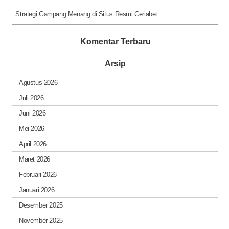
Strategi Gampang Menang di Situs Resmi Ceriabet
Komentar Terbaru
Arsip
Agustus 2026
Juli 2026
Juni 2026
Mei 2026
April 2026
Maret 2026
Februari 2026
Januari 2026
Desember 2025
November 2025