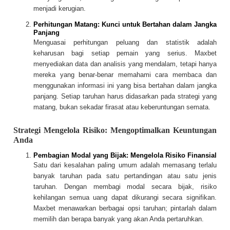
menjadi kerugian.
Perhitungan Matang: Kunci untuk Bertahan dalam Jangka
Panjang
Menguasai perhitungan peluang dan statistik adalah
keharusan bagi setiap pemain yang serius. Maxbet
menyediakan data dan analisis yang mendalam, tetapi hanya
mereka yang benar-benar memahami cara membaca dan
menggunakan informasi ini yang bisa bertahan dalam jangka
panjang. Setiap taruhan harus didasarkan pada strategi yang
matang, bukan sekadar firasat atau keberuntungan semata.
Strategi Mengelola Risiko: Mengoptimalkan Keuntungan
Anda
Pembagian Modal yang Bijak: Mengelola Risiko Finansial
Satu dari kesalahan paling umum adalah memasang terlalu
banyak taruhan pada satu pertandingan atau satu jenis
taruhan. Dengan membagi modal secara bijak, risiko
kehilangan semua uang dapat dikurangi secara signifikan.
Maxbet menawarkan berbagai opsi taruhan; pintarlah dalam
memilih dan berapa banyak yang akan Anda pertaruhkan.