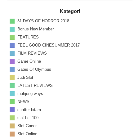
Kategori
31 DAYS OF HORROR 2018
Bonus New Member
FEATURES
FEEL GOOD CINESUMMER 2017
FILM REVIEWS
Game Online
Gates Of Olympus
Judi Slot
LATEST REVIEWS
mahjong ways
NEWS
scatter hitam
slot bet 100
Slot Gacor
Slot Online