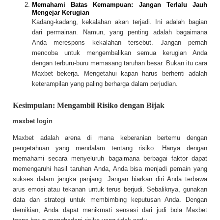
Memahami Batas Kemampuan: Jangan Terlalu Jauh
Mengejar Kerugian
Kadang-kadang, kekalahan akan terjadi. Ini adalah bagian
dari permainan. Namun, yang penting adalah bagaimana
Anda merespons kekalahan tersebut. Jangan pernah
mencoba untuk mengembalikan semua kerugian Anda
dengan terburu-buru memasang taruhan besar. Bukan itu cara
Maxbet bekerja. Mengetahui kapan harus berhenti adalah
keterampilan yang paling berharga dalam perjudian.
Kesimpulan: Mengambil Risiko dengan Bijak
maxbet login
Maxbet adalah arena di mana keberanian bertemu dengan
pengetahuan yang mendalam tentang risiko. Hanya dengan
memahami secara menyeluruh bagaimana berbagai faktor dapat
memengaruhi hasil taruhan Anda, Anda bisa menjadi pemain yang
sukses dalam jangka panjang. Jangan biarkan diri Anda terbawa
arus emosi atau tekanan untuk terus berjudi. Sebaliknya, gunakan
data dan strategi untuk membimbing keputusan Anda. Dengan
demikian, Anda dapat menikmati sensasi dari judi bola Maxbet