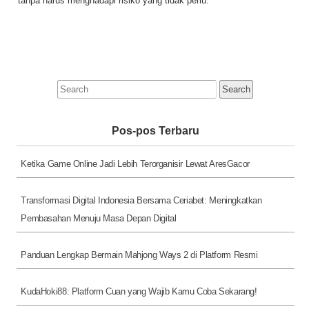
tanpa harus menghadapi risiko yang tidak perlu.
Search
for:
Pos-pos Terbaru
Ketika Game Online Jadi Lebih Terorganisir Lewat AresGacor
Transformasi Digital Indonesia Bersama Ceriabet: Meningkatkan
Pembasahan Menuju Masa Depan Digital
Panduan Lengkap Bermain Mahjong Ways 2 di Platform Resmi
KudaHoki88: Platform Cuan yang Wajib Kamu Coba Sekarang!