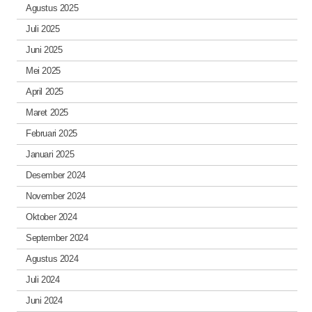
Agustus 2025
Juli 2025
Juni 2025
Mei 2025
April 2025
Maret 2025
Februari 2025
Januari 2025
Desember 2024
November 2024
Oktober 2024
September 2024
Agustus 2024
Juli 2024
Juni 2024