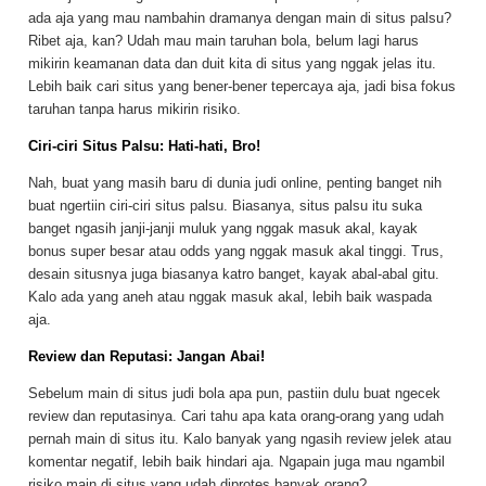
ada aja yang mau nambahin dramanya dengan main di situs palsu?
Ribet aja, kan? Udah mau main taruhan bola, belum lagi harus
mikirin keamanan data dan duit kita di situs yang nggak jelas itu.
Lebih baik cari situs yang bener-bener tepercaya aja, jadi bisa fokus
taruhan tanpa harus mikirin risiko.
Ciri-ciri Situs Palsu: Hati-hati, Bro!
Nah, buat yang masih baru di dunia judi online, penting banget nih
buat ngertiin ciri-ciri situs palsu. Biasanya, situs palsu itu suka
banget ngasih janji-janji muluk yang nggak masuk akal, kayak
bonus super besar atau odds yang nggak masuk akal tinggi. Trus,
desain situsnya juga biasanya katro banget, kayak abal-abal gitu.
Kalo ada yang aneh atau nggak masuk akal, lebih baik waspada
aja.
Review dan Reputasi: Jangan Abai!
Sebelum main di situs judi bola apa pun, pastiin dulu buat ngecek
review dan reputasinya. Cari tahu apa kata orang-orang yang udah
pernah main di situs itu. Kalo banyak yang ngasih review jelek atau
komentar negatif, lebih baik hindari aja. Ngapain juga mau ngambil
risiko main di situs yang udah diprotes banyak orang?