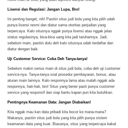
Lisensi dan Regulasi: Jangan Lupa, Bro!
Ini penting banget, nih! Pastiin situs judi bola yang kita pilih udah
punya lisensi resmi dan diatur sama otoritas perjudian yang
terpercaya. Kalo situsnya nggak punya lisensi atau nggak jelas
status regulasinya, bisa-bisa uang kita jadi taruhannya. Jadi,
sebelum main, pastiin dulu deh kalo situsnya udah terdaftar dan
diatur dengan baik.
Uji Customer Service: Coba Deh Tanya-tanya!
Sebelum makin serius main di situs judi bola, coba deh uji customer
service-nya. Tanya-tanya soal prosedur pembayaran, bonus, atau
aturan main lainnya. Kalo responnya lama atau malah nggak ada
responnya, hati-hati, bro! Situs yang bener pasti punya customer
service yang responsif dan siap bantu kapan pun kita butuhkan.
Pentingnya Keamanan Data: Jangan Diabaikan!
Kita nggak mau kan data pribadi kita bocor ke mana-mana?
Makanya, pastiin situs judi bola yang kita pilih punya sistem
keamanan data yang kuat. Biasanya, situs yang terpercaya bakal