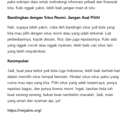
pake enkripsi data untuk melindungi informasi pribadi dan finansial
kita. Kalo nggak yakin, lebih baik jangan main di situ.
Bandingkan dengan Situs Resmi: Jangan Asal Pilih!
Nah, supaya lebih yakin, coba deh bandingin situs judi bola yang
kita mau pilih dengan situs resmi atau yang udah terkenal. Liat
perbedaannya, kayak desain, fitur, dan juga reputasinya. Kalo ada
yang nggak cocok atau nggak nyaman, lebih baik cari situs lain
yang lebih meyakinkan.
Kesimpulan
Jadi, buat para bettor judi bola Liga Indonesia, lebih baik berhati-hati
dalam memilih situs tempat bermain. Hindari situs-situs palsu yang
cuma mau nipu uang kita. Pilih situs yang udah terpercaya, punya
reputasi bagus, dan punya lisensi resmi. Ingat, taruhan bola tuh
buat seneng-seneng, bukan buat nambahin masalah. Jadi, main
yang aman dan nyaman aja, ya!
https://reijatim.org/