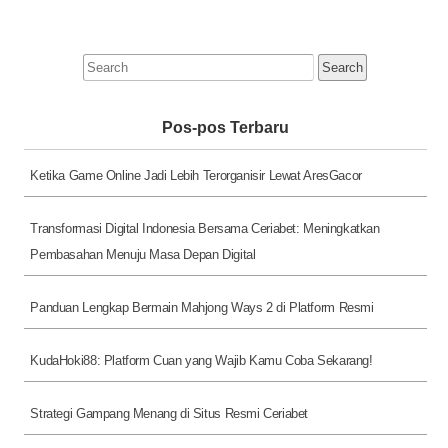
Search
for:
Pos-pos Terbaru
Ketika Game Online Jadi Lebih Terorganisir Lewat AresGacor
Transformasi Digital Indonesia Bersama Ceriabet: Meningkatkan
Pembasahan Menuju Masa Depan Digital
Panduan Lengkap Bermain Mahjong Ways 2 di Platform Resmi
KudaHoki88: Platform Cuan yang Wajib Kamu Coba Sekarang!
Strategi Gampang Menang di Situs Resmi Ceriabet