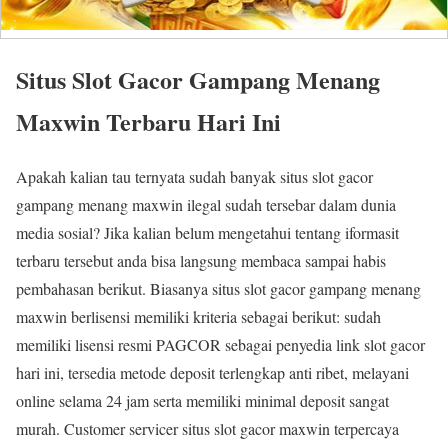
Situs Slot Gacor Gampang Menang
Maxwin Terbaru Hari Ini
Apakah kalian tau ternyata sudah banyak situs slot gacor
gampang menang maxwin ilegal sudah tersebar dalam dunia
media sosial? Jika kalian belum mengetahui tentang iformasit
terbaru tersebut anda bisa langsung membaca sampai habis
pembahasan berikut. Biasanya situs slot gacor gampang menang
maxwin berlisensi memiliki kriteria sebagai berikut: sudah
memiliki lisensi resmi PAGCOR sebagai penyedia link slot gacor
hari ini, tersedia metode deposit terlengkap anti ribet, melayani
online selama 24 jam serta memiliki minimal deposit sangat
murah. Customer servicer situs slot gacor maxwin terpercaya