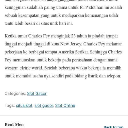
keunggulan sudahlah paling utama untuk RTP slot hari ini adalah
sebuah kesempatan yang untuk medaparkan kemenangan udah
tentu lebih besari di situs untk hari ini.
Ketika umur Charles Fey menginjak 23 tahun ia pindah tempat
tinggal menjadi tinggal di kota New Jersey, Charles Fey melamar
pekerjaan ke berbagai tempat Amerika Serikat. Sehingga Charles
Fey memutuskan untuk bekerja pada perusahaan dengan nama
western eletric world. Setelah beberapa waktu bekerja ia memilih
untuk memulai usaha nya sendiri pada bidang listrik dan telepon.
Categories:
Slot Gacor
Tags:
situs slot
,
slot gacor
,
Slot Online
Bent Men
Back to top