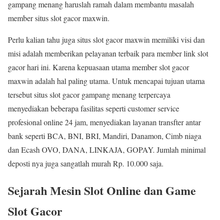
gampang menang haruslah ramah dalam membantu masalah
member situs slot gacor maxwin.
Perlu kalian tahu juga situs slot gacor maxwin memiliki visi dan
misi adalah memberikan pelayanan terbaik para member link slot
gacor hari ini. Karena kepuasaan utama member slot gacor
maxwin adalah hal paling utama. Untuk mencapai tujuan utama
tersebut situs slot gacor gampang menang terpercaya
menyediakan beberapa fasilitas seperti customer service
profesional online 24 jam, menyediakan layanan transfter antar
bank seperti BCA, BNI, BRI, Mandiri, Danamon, Cimb niaga
dan Ecash OVO, DANA, LINKAJA, GOPAY. Jumlah minimal
deposti nya juga sangatlah murah Rp. 10.000 saja.
Sejarah Mesin Slot Online dan Game
Slot Gacor