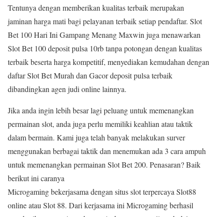
Tentunya dengan memberikan kualitas terbaik merupakan
jaminan harga mati bagi pelayanan terbaik setiap pendaftar. Slot
Bet 100 Hari Ini Gampang Menang Maxwin juga menawarkan
Slot Bet 100 deposit pulsa 10rb tanpa potongan dengan kualitas
terbaik beserta harga kompetitif, menyediakan kemudahan dengan
daftar Slot Bet Murah dan Gacor deposit pulsa terbaik
dibandingkan agen judi online lainnya.
Jika anda ingin lebih besar lagi peluang untuk memenangkan
permainan slot, anda juga perlu memiliki keahlian atau taktik
dalam bermain. Kami juga telah banyak melakukan surver
menggunakan berbagai taktik dan menemukan ada 3 cara ampuh
untuk memenangkan permainan Slot Bet 200. Penasaran? Baik
berikut ini caranya
Microgaming bekerjasama dengan situs slot terpercaya Slot88
online atau Slot 88. Dari kerjasama ini Microgaming berhasil