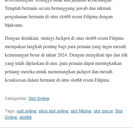
Tetaplah bermain secara bertanggung jawab dan nikmati
pengalaman bermain di situs slot88 resmi Filipina dengan
bijaksana.
Dengan demikian, strategi Jackpot di situs slot88 resmi Filipina
merupakan langkah penting bagi para pemain yang ingin meraih
kemenangan besar di tahun 2024. Dengan mengikuti tips dan trik
yang telah dijelaskan di atas, para pemain dapat meningkatkan
peluang mereka untuk memenangkan jackpot dan meraih
kesuksesan dalam bermain di situs slot88 resmi Filipina.
Categories:
Slot Online
Tags:
judi online
,
situs slot online
,
slot filipina
,
slot gacor
,
Slot
Online
,
slot88