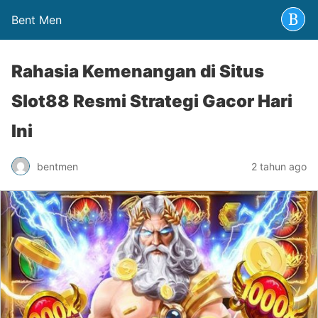
Bent Men
Rahasia Kemenangan di Situs
Slot88 Resmi Strategi Gacor Hari
Ini
bentmen
2 tahun ago