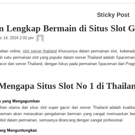
Sticky Post
 Lengkap Bermain di Situs Slot G
bentmen
s 14, 2024 2:02 pm
udian online,
slot server thailand
khususnya dalam permainan slot, keberadaan
h satu permainan slot yang populer dalam server Thailand adalah Spaceman 
gacor dari server Thailand, dengan fokus pada permainan Spaceman dari Prag
Mengapa Situs Slot No 1 di Thail
fis yang Mengagumkan
ihan utama dari situs slot super gacor dari server Thailand adalah kua
 pemain akan merasakan pengalaman bermain yang sangat memuaskan berkat
mbol dalam permainan, semuanya dirancang dengan sangat profesional.
yang Menguntungkan