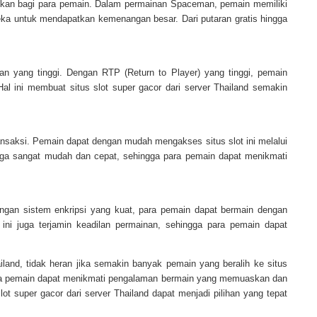
tungkan bagi para pemain. Dalam permainan Spaceman, pemain memiliki
ka untuk mendapatkan kemenangan besar. Dari putaran gratis hingga
n yang tinggi. Dengan RTP (Return to Player) yang tinggi, pemain
l ini membuat situs slot super gacor dari server Thailand semakin
ransaksi. Pemain dapat dengan mudah mengakses situs slot ini melalui
i juga sangat mudah dan cepat, sehingga para pemain dapat menikmati
engan sistem enkripsi yang kuat, para pemain dapat bermain dengan
t ini juga terjamin keadilan permainan, sehingga para pemain dapat
iland, tidak heran jika semakin banyak pemain yang beralih ke situs
para pemain dapat menikmati pengalaman bermain yang memuaskan dan
ot super gacor dari server Thailand dapat menjadi pilihan yang tepat