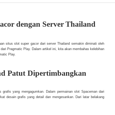
acor dengan Server Thailand
 situs slot super gacor dari server Thailand semakin diminati oleh
dari Pragmatic Play. Dalam artikel ini, kita akan membahas kelebihan
matic Play.
and Patut Dipertimbangkan
litas grafis yang mengagumkan. Dalam permainan slot Spaceman dari
 desain grafis yang detail dan mengesankan. Dari latar belakang