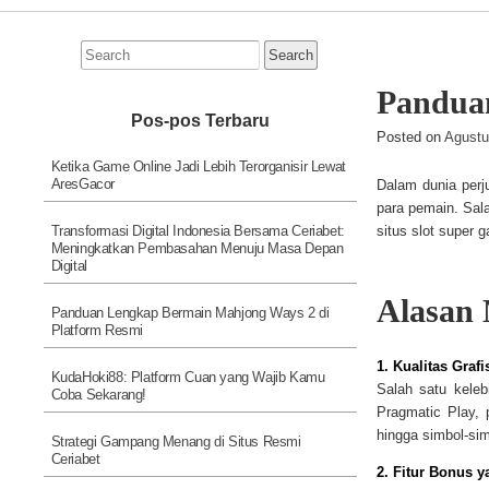
Navigation
Search
for:
Panduan
Pos-pos Terbaru
Posted on
Agustu
Ketika Game Online Jadi Lebih Terorganisir Lewat
AresGacor
Dalam dunia perj
para pemain. Sala
situs slot super 
Transformasi Digital Indonesia Bersama Ceriabet:
Meningkatkan Pembasahan Menuju Masa Depan
Digital
Alasan 
Panduan Lengkap Bermain Mahjong Ways 2 di
Platform Resmi
1. Kualitas Gra
KudaHoki88: Platform Cuan yang Wajib Kamu
Salah satu keleb
Coba Sekarang!
Pragmatic Play,
hingga simbol-si
Strategi Gampang Menang di Situs Resmi
Ceriabet
2. Fitur Bonus 