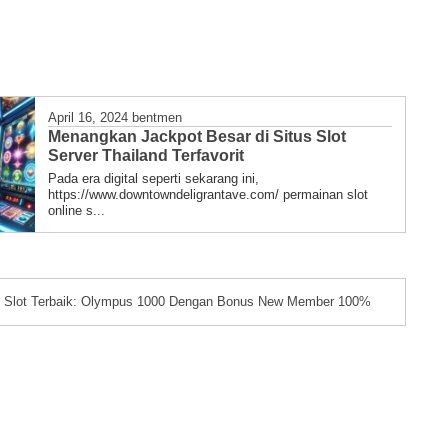
April 16, 2024
bentmen
Menangkan Jackpot Besar di Situs Slot
Server Thailand Terfavorit
Pada era digital seperti sekarang ini,
https://www.downtowndeligrantave.com/ permainan slot
online s...
s Slot Terbaik: Olympus 1000 Dengan Bonus New Member 100%