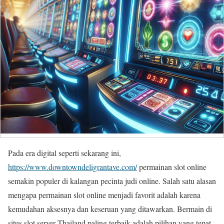
Pada era digital seperti sekarang ini,
https://www.downtowndeligrantave.com/
permainan slot online
semakin populer di kalangan pecinta judi online. Salah satu alasan
mengapa permainan slot online menjadi favorit adalah karena
kemudahan aksesnya dan keseruan yang ditawarkan. Bermain di
situs slot server Thailand paling terbaik adalah pilihan yang tepat