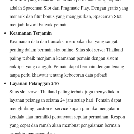
adalah Spaceman Slot dari Pragmatic Play. Dengan grafis yang
menarik dan fitur bonus yang menggiurkan, Spaceman Slot
menjadi favorit banyak pemain.
Keamanan Terjamin
Keamanan data dan transaksi merupakan hal yang sangat
penting dalam bermain slot online. Situs slot server Thailand
paling terbaik menjamin keamanan pemain dengan sistem
enkripsi yang canggih. Pemain dapat bermain dengan tenang
tanpa perlu khawatir tentang kebocoran data pribadi.
Layanan Pelanggan 24/7
Situs slot server Thailand paling terbaik juga menyediakan
layanan pelanggan selama 24 jam setiap hari. Pemain dapat
menghubungi customer service kapan pun jika mengalami
kendala atau memiliki pertanyaan seputar permainan. Respon
yang cepat dan ramah akan membuat pengalaman bermain
semakin menyenangkan.