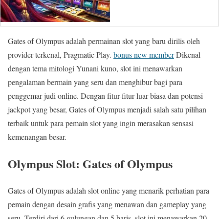
Gates of Olympus adalah permainan slot yang baru dirilis oleh
provider terkenal, Pragmatic Play.
bonus new member
Dikenal
dengan tema mitologi Yunani kuno, slot ini menawarkan
pengalaman bermain yang seru dan menghibur bagi para
penggemar judi online. Dengan fitur-fitur luar biasa dan potensi
jackpot yang besar, Gates of Olympus menjadi salah satu pilihan
terbaik untuk para pemain slot yang ingin merasakan sensasi
kemenangan besar.
Olympus Slot: Gates of Olympus
Gates of Olympus adalah slot online yang menarik perhatian para
pemain dengan desain grafis yang menawan dan gameplay yang
seru. Terdiri dari 6 gulungan dan 5 baris, slot ini menawarkan 20