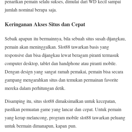
penarikan pemain selalu sukses, dimulai dari WD kecil sampai
jumlah nominal berapa saja.
Keringanan Akses Situs dan Cepat
Sebaik apapun itu bermainnya, bila sebuah situs susah dijangkau,
pemain akan meninggalkan. Slot88 tawarkan basis yang
responsive dan bisa dijangkau lewat beragam piranti termasuk
computer desktop, tablet dan handphone atau piranti mobile.
Dengan design yang sangat ramah pemakai, pemain bisa secara
gampang mengarahkan situs dan temukan permainan favorite
mereka dalam perhitungan detik.
Disamping itu, situs slot88 dimaksimalkan untuk kecepatan,
pastikan pemuatan game yang lancar dan cepat. Untuk pemain
yang kerap melancong, program mobile slot88 tawarkan peluang
untuk bermain dimanapun, kapan pun.