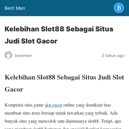
Bent Men
Kelebihan Slot88 Sebagai Situs
Judi Slot Gacor
bentmen
3 tahun ago
Kelebihan Slot88 Sebagai Situs Judi Slot
Gacor
Kompetisi situs game
slot gacor
online yang demikian luas
membuat situs terus bersiap untuk tawarkan yang terbaik. Ada
banyak situs yang mencolok satu diantaranya slot88. Tetapi, apa
yang membuat slot88 berlainan dan spesial? Berikut keunggulan