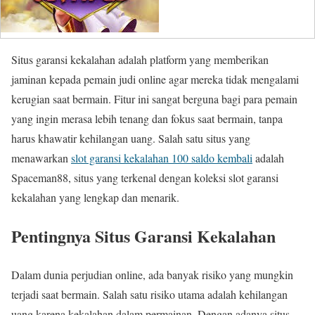
Situs garansi kekalahan adalah platform yang memberikan
jaminan kepada pemain judi online agar mereka tidak mengalami
kerugian saat bermain. Fitur ini sangat berguna bagi para pemain
yang ingin merasa lebih tenang dan fokus saat bermain, tanpa
harus khawatir kehilangan uang. Salah satu situs yang
menawarkan
slot garansi kekalahan 100 saldo kembali
adalah
Spaceman88, situs yang terkenal dengan koleksi slot garansi
kekalahan yang lengkap dan menarik.
Pentingnya Situs Garansi Kekalahan
Dalam dunia perjudian online, ada banyak risiko yang mungkin
terjadi saat bermain. Salah satu risiko utama adalah kehilangan
uang karena kekalahan dalam permainan. Dengan adanya situs