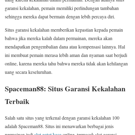
garansi kekalahan, pemain memiliki perlindungan tambahan
sehingga mereka dapat bermain dengan lebih percaya diri.
Situs garansi kekalahan memberikan kepastian kepada pemain
bahwa jika mereka kalah dalam permainan, mereka akan
mendapatkan pengembalian dana atau kompensasi lainnya. Hal
ini membuat pemain merasa lebih aman dan nyaman saat berjudi
online, karena mereka tahu bahwa mereka tidak akan kehilangan
uang secara keseluruhan.
Spaceman88: Situs Garansi Kekalahan
Terbaik
Salah satu situs yang terkenal dengan garansi kekalahan 100
adalah Spaceman88. Situs ini menawarkan berbagai jenis
permainan judi
slot gatot kaca
online, termasuk slot garansi