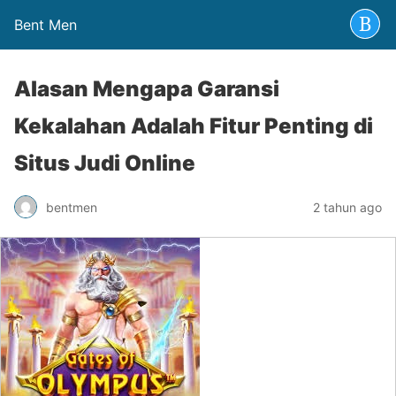
Bent Men
Alasan Mengapa Garansi
Kekalahan Adalah Fitur Penting di
Situs Judi Online
bentmen
2 tahun ago