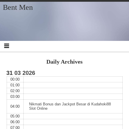
Skip
Skip
Skip
Skip
Skip
Skip
Skip
Bent Men
to
to
to
to
to
to
to
content
SEARCH-
RECENT-
RECENT-
ARCHIVES-
CATEGORIES-
META-
2
POSTS-
COMMENTS-
2
2
2
2
2
Daily Archives
31
03
2026
00:00
01:00
02:00
03:00
Nikmati Bonus dan Jackpot Besar di Kudahoki88
04:00
Slot Online
05:00
06:00
07:00