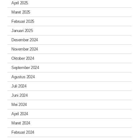
April 2025
Maret 2025
Februari 2025
Januari 2025
Desember 2024
November 2024
Oktober 2024
September 2024
Agustus 2024
Juli 2024
Juni 2024
Mei 2024
April 2024
Maret 2024
Februari 2024