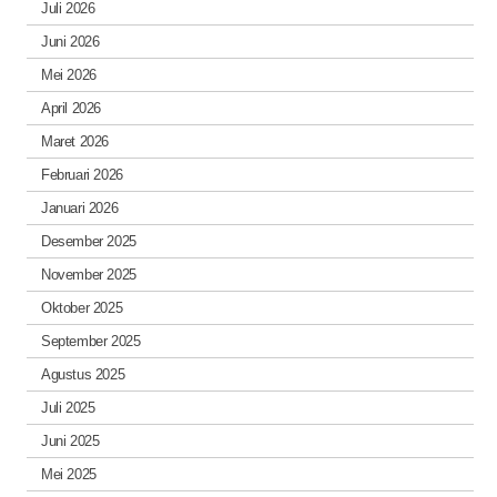
Juli 2026
Juni 2026
Mei 2026
April 2026
Maret 2026
Februari 2026
Januari 2026
Desember 2025
November 2025
Oktober 2025
September 2025
Agustus 2025
Juli 2025
Juni 2025
Mei 2025