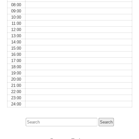
08:00
09:00
10:00
11:00
12:00
13:00
14:00
15:00
16:00
17:00
18:00
19:00
20:00
21:00
22:00
23:00
24:00
Search
for: